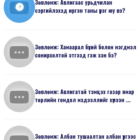
Зөвлөмж: Авлигаас урьдчилан
сэргийлэхэд иргэн таны үүрэг юу вэ?
Зөвлөмж: Хамаарал бүхий болон нэгдмэл
сонирхолтой этгээд гэж хэн бэ?
Зөвлөмж: Авлигатай тэмцэх газар ямар
төрлийн гомдол мэдээллийг хүлээн ...
Зөвлөмж: Албан тушаалтан албан үүргээс