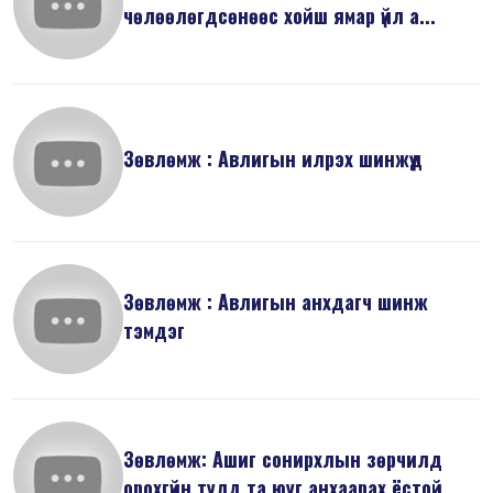
чөлөөлөгдсөнөөс хойш ямар үйл а...
Зөвлөмж : Авлигын илрэх шинжүүд
Зөвлөмж : Авлигын анхдагч шинж
тэмдэг
Зөвлөмж: Ашиг сонирхлын зөрчилд
орохгүйн тулд та юуг анхаарах ёстой