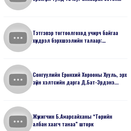
вэ...
Тэтгэвэр тогтоолгоход учирч байгаа
хүндрэл бэрхшээлийн талаар:
Баримты...
Сонгуулийн Ерөнхий Хорооны Хууль, эрх
зүйн хэлтсийн дарга Д.Бат-Эрдэнэ...
Жүжигчин Б.Амарсайханы “Төрийн
албан хаагч танаа” шторк