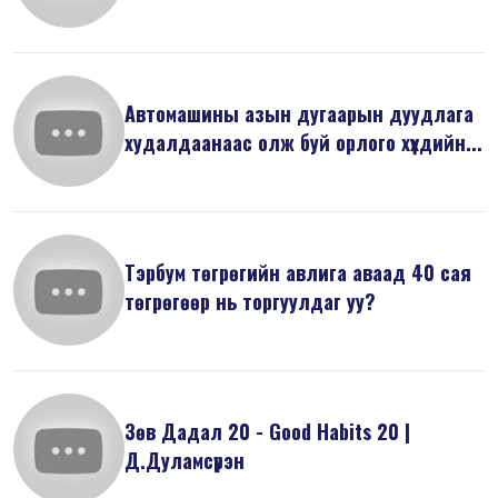
Автомашины азын дугаарын дуудлага
худалдаанаас олж буй орлого хүүхдийн...
Тэрбум төгрөгийн авлига аваад 40 сая
төгрөгөөр нь торгуулдаг уу?
Зөв Дадал 20 - Good Habits 20 |
Д.Дуламсүрэн