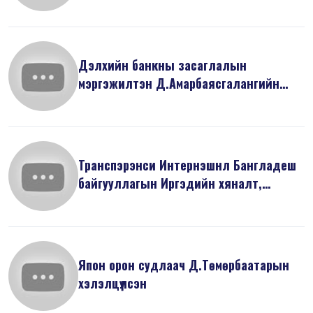
Дэлхийн банкны засаглалын
мэргэжилтэн Д.Амарбаясгалангийн
илтгэсэн “Ни...
Транспэрэнси Интернэшнл Бангладеш
байгууллагын Иргэдийн хяналт,
оролцо...
Япон орон судлаач Д.Төмөрбаатарын
хэлэлцүүлсэн