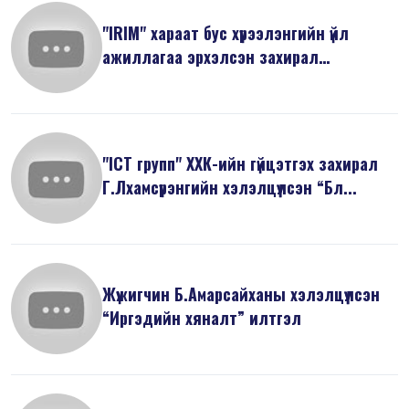
"IRIM" хараат бус хүрээлэнгийн үйл
ажиллагаа эрхэлсэн захирал
Н.Минжир...
"ICT групп" ХХК-ийн гүйцэтгэх захирал
Г.Лхамсүрэнгийн хэлэлцүүлсэн “Бл...
Жүжигчин Б.Амарсайханы хэлэлцүүлсэн
“Иргэдийн хяналт” илтгэл