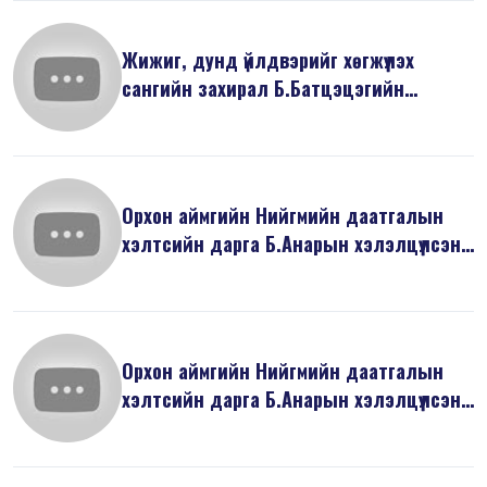
Жижиг, дунд үйлдвэрийг хөгжүүлэх
сангийн захирал Б.Батцэцэгийн
хэлэлцү...
Орхон аймгийн Нийгмийн даатгалын
хэлтсийн дарга Б.Анарын хэлэлцүүлсэн
...
Орхон аймгийн Нийгмийн даатгалын
хэлтсийн дарга Б.Анарын хэлэлцүүлсэн
...