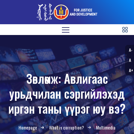
A-
A
A+
Зөвлөмж: Авлигаас
урьдчилан сэргийлэхэд
иргэн таны үүрэг юу вэ?
Homepage
What is corruption?
Multimedia