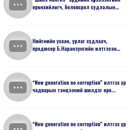
ерөнхийлөгч, боловсрол судлалын
док...
Нийгмийн ухаан, урлаг судлаач,
продюсер Б.Наранзунгийн илтгэсэн
“Бид И...
“New generation no corruption” илтгэх ур
чадварын тэмцээний шилдэг оро...
“New generation no corruption” илтгэх ур