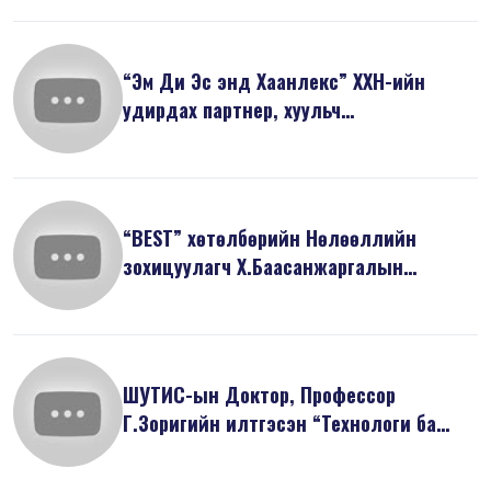
“Эм Ди Эс энд Хаанлекс” ХХН-ийн
удирдах партнер, хуульч
Ж.Майзоригийн ...
“BEST” хөтөлбөрийн Нөлөөллийн
зохицуулагч Х.Баасанжаргалын
танилцуулса...
ШУТИС-ын Доктор, Профессор
Г.Зоригийн илтгэсэн “Технологи ба
дижитал э...