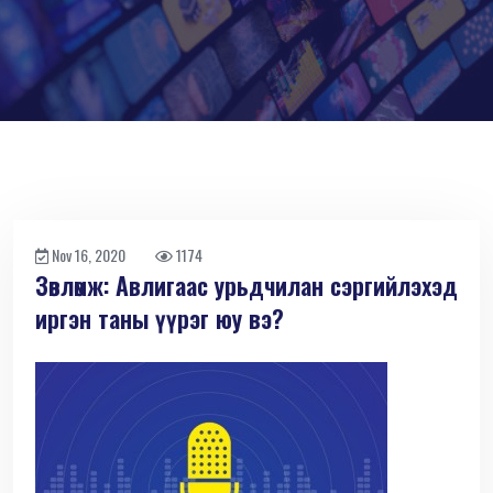
Nov 16, 2020
1174
Зөвлөмж: Авлигаас урьдчилан сэргийлэхэд
иргэн таны үүрэг юу вэ?