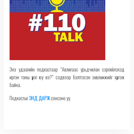
Энэ удаагийн подкастаар “Авлигаас урьдчилан сэргийлэхэд
иргэн таны үүрэг юу вэ?” сэдвээр бэлтгэсэн зөвлөмжийг хүргэж
байна.
Подкастыг
ЭНД ДАРЖ
сонсоно уу.