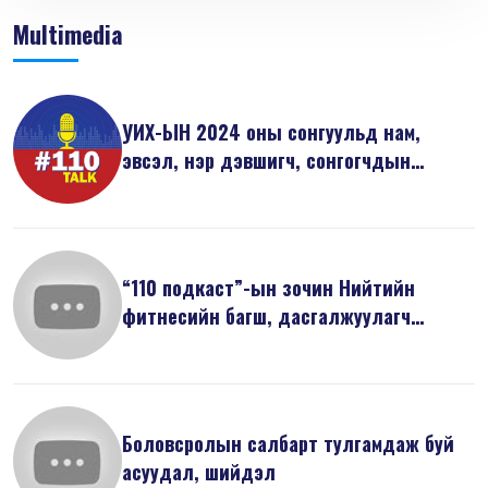
Multimedia
УИХ-ЫН 2024 оны сонгуульд нам,
эвсэл, нэр дэвшигч, сонгогчдын
анхаарах...
“110 подкаст”-ын зочин Нийтийн
фитнесийн багш, дасгалжуулагч
Л.Саруулб...
Боловсролын салбарт тулгамдаж буй
асуудал, шийдэл