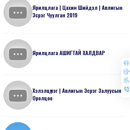
Ярилцлага | Цахим Шийдэл | Авлигын
Эсрэг Чуулган 2019
Ярилцлага АШИГТАЙ ХАЛДВАР
Хэлэлцүүлэг | Авлигын Эсрэг Залуусын
Оролцоо