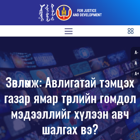
A-
A
A+
Зөвлөмж: Авлигатай тэмцэх
газар ямар төрлийн гомдол
мэдээллийг хүлээн авч
шалгах вэ?