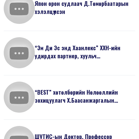
Япон орон судлаач Д.Төмөрбаатарын
хэлэлцүүлсэн
“Эм Ди Эс энд Хаанлекс” ХХН-ийн
удирдах партнер, хуульч
Ж.Майзоригийн ...
“BEST” хөтөлбөрийн Нөлөөллийн
зохицуулагч Х.Баасанжаргалын
танилцуулса...
ШУТИС-ын Доктор, Профессор