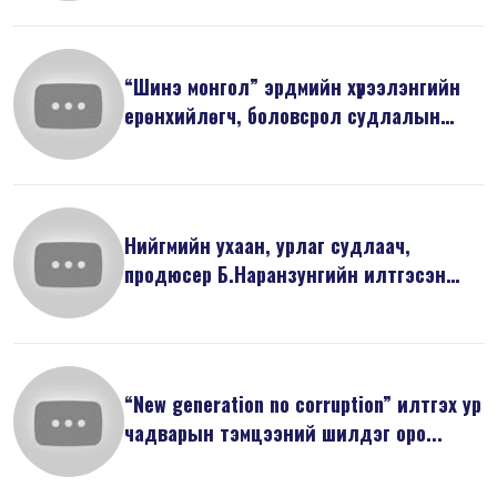
“Шинэ монгол” эрдмийн хүрээлэнгийн
ерөнхийлөгч, боловсрол судлалын
док...
Нийгмийн ухаан, урлаг судлаач,
продюсер Б.Наранзунгийн илтгэсэн
“Бид И...
“New generation no corruption” илтгэх ур
чадварын тэмцээний шилдэг оро...