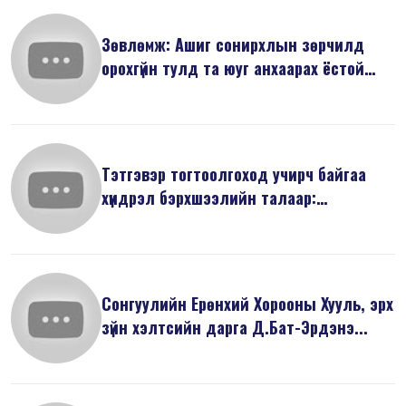
Зөвлөмж: Ашиг сонирхлын зөрчилд
орохгүйн тулд та юуг анхаарах ёстой
вэ...
Тэтгэвэр тогтоолгоход учирч байгаа
хүндрэл бэрхшээлийн талаар:
Баримты...
Сонгуулийн Ерөнхий Хорооны Хууль, эрх
зүйн хэлтсийн дарга Д.Бат-Эрдэнэ...