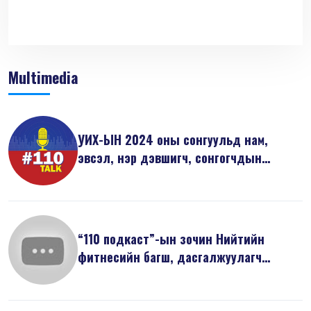
Multimedia
УИХ-ЫН 2024 оны сонгуульд нам,
эвсэл, нэр дэвшигч, сонгогчдын
анхаарах...
“110 подкаст”-ын зочин Нийтийн
фитнесийн багш, дасгалжуулагч
Л.Саруулб...