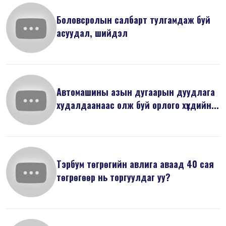
Боловсролын салбарт тулгамдаж буй
асуудал, шийдэл
Автомашины азын дугаарын дуудлага
худалдаанаас олж буй орлого хүүхдийн...
Тэрбум төгрөгийн авлига аваад 40 сая
төгрөгөөр нь торгуулдаг уу?