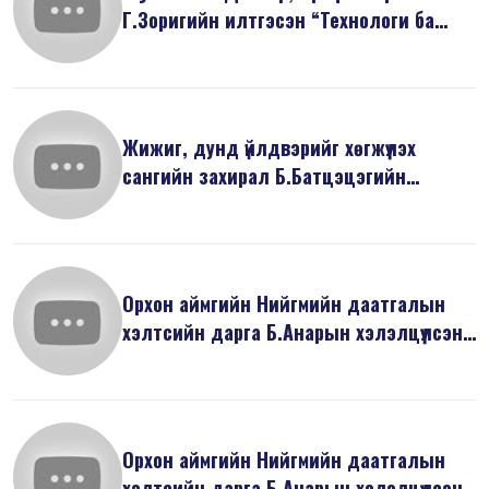
Г.Зоригийн илтгэсэн “Технологи ба
дижитал э...
Жижиг, дунд үйлдвэрийг хөгжүүлэх
сангийн захирал Б.Батцэцэгийн
хэлэлцү...
Орхон аймгийн Нийгмийн даатгалын
хэлтсийн дарга Б.Анарын хэлэлцүүлсэн
...
Орхон аймгийн Нийгмийн даатгалын
хэлтсийн дарга Б.Анарын хэлэлцүүлсэн