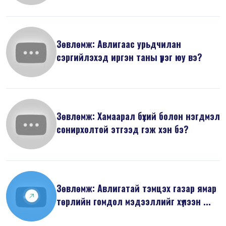
Зөвлөмж: Авлигаас урьдчилан
сэргийлэхэд иргэн таны үүрэг юу вэ?
Зөвлөмж: Хамаарал бүхий болон нэгдмэл
сонирхолтой этгээд гэж хэн бэ?
Зөвлөмж: Авлигатай тэмцэх газар ямар
төрлийн гомдол мэдээллийг хүлээн ...