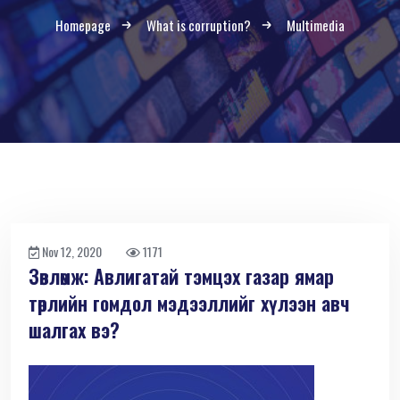
Homepage
What is corruption?
Multimedia
Nov 12, 2020
1171
Зөвлөмж: Авлигатай тэмцэх газар ямар
төрлийн гомдол мэдээллийг хүлээн авч
шалгах вэ?