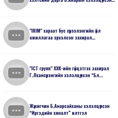
...
"IRIM" хараат бус хүрээлэнгийн үйл
ажиллагаа эрхэлсэн захирал
Н.Минжир...
"ICT групп" ХХК-ийн гүйцэтгэх захирал
Г.Лхамсүрэнгийн хэлэлцүүлсэн “Бл...
Жүжигчин Б.Амарсайханы хэлэлцүүлсэн
“Иргэдийн хяналт” илтгэл