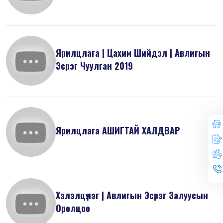
Ярилцлага | Цахим Шийдэл | Авлигын
Эсрэг Чуулган 2019
Ярилцлага АШИГТАЙ ХАЛДВАР
Хэлэлцүүлэг | Авлигын Эсрэг Залуусын
Оролцоо