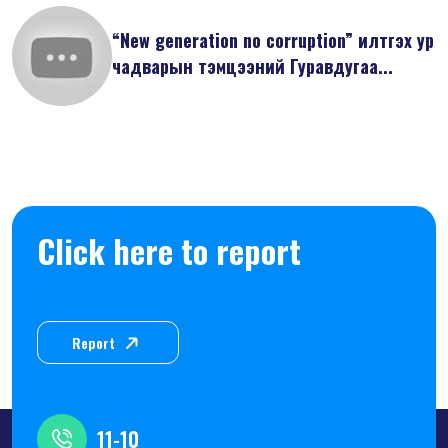
“New generation no corruption” илтгэх ур
чадварын тэмцээний Гуравдугаа...
Click here to report
Report
11-10