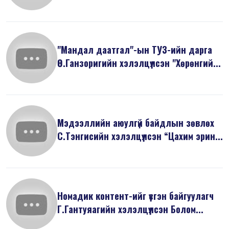
"Мандал даатгал"-ын ТУЗ-ийн дарга
Ө.Ганзоригийн хэлэлцүүлсэн "Хөрөнгий...
Мэдээллийн аюулгүй байдлын зөвлөх
С.Тэнгисийн хэлэлцүүлсэн “Цахим эрин...
Номадик контент-ийг үүсгэн байгуулагч
Г.Гантуяагийн хэлэлцүүлсэн Болом...