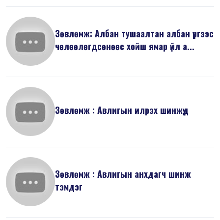
Зөвлөмж: Албан тушаалтан албан үүргээс
чөлөөлөгдсөнөөс хойш ямар үйл а...
Зөвлөмж : Авлигын илрэх шинжүүд
Зөвлөмж : Авлигын анхдагч шинж
тэмдэг