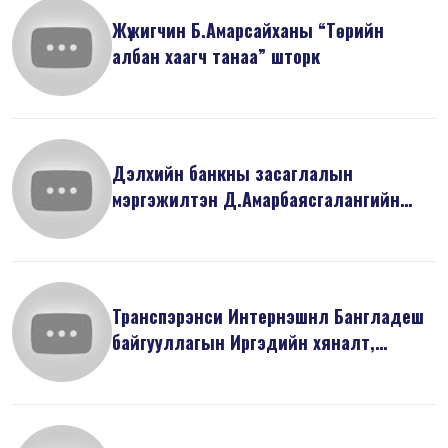
Жүжигчин Б.Амарсайханы “Төрийн
албан хаагч танаа” шторк
Дэлхийн банкны засаглалын
мэргэжилтэн Д.Амарбаясгалангийн
илтгэсэн “Ни...
Транспэрэнси Интернэшнл Бангладеш
байгууллагын Иргэдийн хяналт,
оролцо...