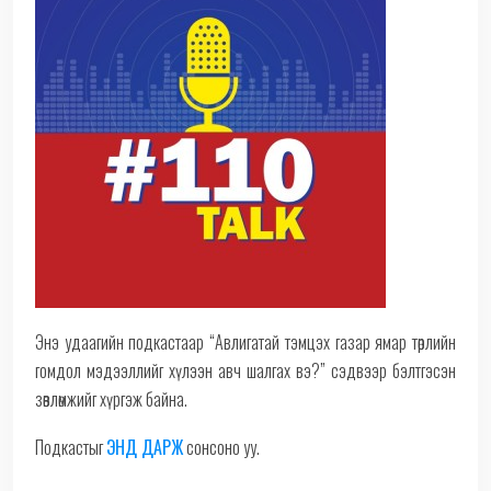
Энэ удаагийн подкастаар “Авлигатай тэмцэх газар ямар төрлийн
гомдол мэдээллийг хүлээн авч шалгах вэ?” сэдвээр бэлтгэсэн
зөвлөмжийг хүргэж байна.
Подкастыг
ЭНД ДАРЖ
сонсоно уу.