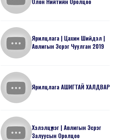
Олон Нийтийн Оролцоо
Ярилцлага | Цахим Шийдэл |
Авлигын Эсрэг Чуулган 2019
Ярилцлага АШИГТАЙ ХАЛДВАР
Хэлэлцүүлэг | Авлигын Эсрэг
Залуусын Оролцоо