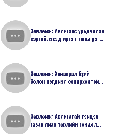
Зөвлөмж: Авлигаас урьдчилан
сэргийлэхэд иргэн таны үүрэг
юу вэ?
Зөвлөмж: Хамаарал бүхий
болон нэгдмэл сонирхолтой
этгээд гэж хэн бэ?
Зөвлөмж: Авлигатай тэмцэх
газар ямар төрлийн гомдол
мэдээллийг хүлээн ...