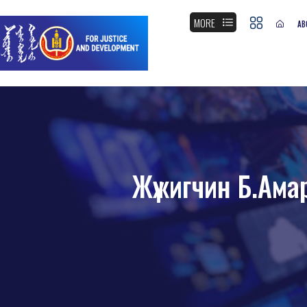
MORE
AB
Жүжигчин Б.Ама