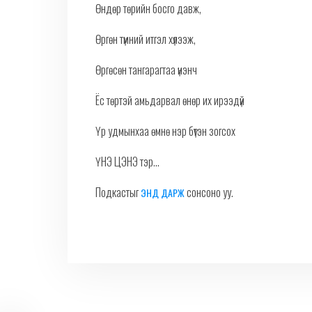
Өндөр төрийн босго давж,
Өргөн түмний итгэл хүлээж,
Өргөсөн тангарагтаа үнэнч
Ёс төртэй амьдарвал өнөр их ирээдүй
Үр удмынхаа өмнө нэр бүтэн зогсох
ҮНЭ ЦЭНЭ тэр...
Подкастыг
сонсоно уу.
ЭНД ДАРЖ