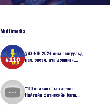
Multimedia
УИХ-ЫН 2024 оны сонгуульд
нам, эвсэл, нэр дэвшигч,
сонгогчдын анхаарах...
“110 подкаст”-ын зочин
Нийтийн фитнесийн багш,
дасгалжуулагч Л.Саруулб...