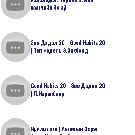
хаагчийн ёс зүй
Зөв Дадал 20 - Good Habits 20
| Топ модель Э.Энхболд
Good Habits 20 - Зөв Дадал 20
| П.Наранбаяр
Ярилцлага | Авлигын Эсрэг