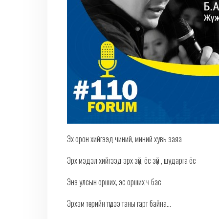
Эх орон хийгээд чиний, миний хувь заяа
Эрх мэдэл хийгээд эрх зүй, ёс зүй , шударга ёс
Энэ улсын орших, эс орших ч бас
Эрхэм төрийн түшээ таны гарт байна...