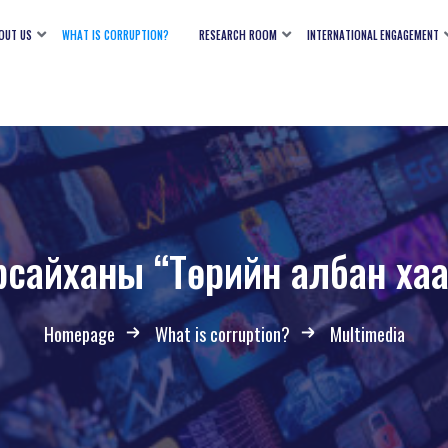
OUT US
WHAT IS CORRUPTION?
RESEARCH ROOM
INTERNATIONAL ENGAGEMENT
рсайханы “Төрийн албан хаа
Homepage
What is corruption?
Multimedia