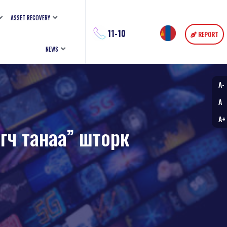
ASSET RECOVERY
11-10
REPORT
NEWS
A-
A
A+
гч танаа” шторк