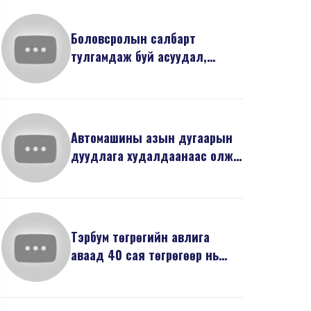
Боловсролын салбарт
тулгамдаж буй асуудал,
шийдэл
Автомашины азын дугаарын
дуудлага худалдаанаас олж
буй орлого хүүхдийн...
Тэрбум төгрөгийн авлига
аваад 40 сая төгрөгөөр нь
торгуулдаг уу?