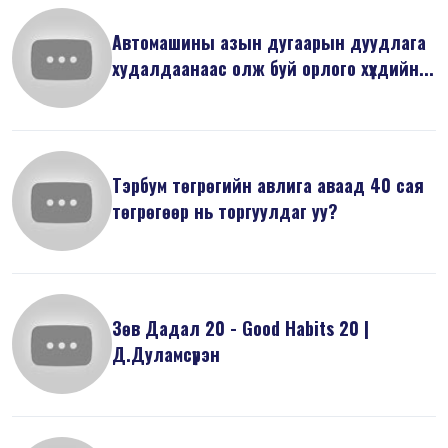
Автомашины азын дугаарын дуудлага
худалдаанаас олж буй орлого хүүхдийн...
Тэрбум төгрөгийн авлига аваад 40 сая
төгрөгөөр нь торгуулдаг уу?
Зөв Дадал 20 - Good Habits 20 |
Д.Дуламсүрэн