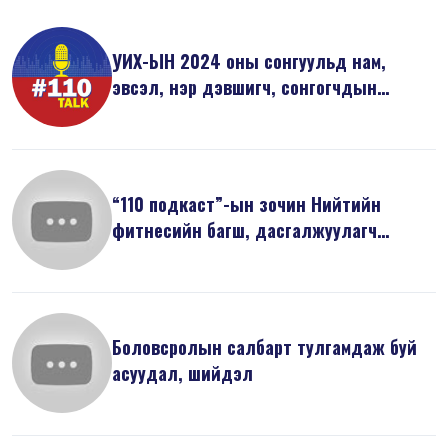
УИХ-ЫН 2024 оны сонгуульд нам,
эвсэл, нэр дэвшигч, сонгогчдын
анхаарах...
“110 подкаст”-ын зочин Нийтийн
фитнесийн багш, дасгалжуулагч
Л.Саруулб...
Боловсролын салбарт тулгамдаж буй
асуудал, шийдэл