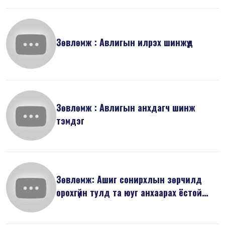
Зөвлөмж : Авлигын илрэх шинжүүд
Зөвлөмж : Авлигын анхдагч шинж
тэмдэг
Зөвлөмж: Ашиг сонирхлын зөрчилд
орохгүйн тулд та юуг анхаарах ёстой
вэ...