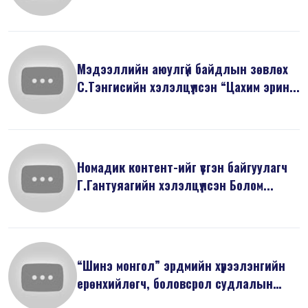
Мэдээллийн аюулгүй байдлын зөвлөх
С.Тэнгисийн хэлэлцүүлсэн “Цахим эрин...
Номадик контент-ийг үүсгэн байгуулагч
Г.Гантуяагийн хэлэлцүүлсэн Болом...
“Шинэ монгол” эрдмийн хүрээлэнгийн
ерөнхийлөгч, боловсрол судлалын
док...