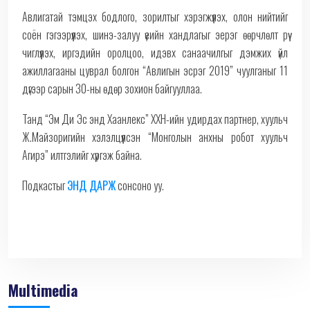
Авлигатай тэмцэх бодлого, зорилтыг хэрэгжүүлэх, олон нийтийг
соён гэгээрүүлэх, шинэ-залуу үеийн хандлагыг эерэг өөрчлөлт рүү
чиглүүлэх, иргэдийн оролцоо, идэвх санаачилгыг дэмжих үйл
ажиллагааны цуврал болгон “Авлигын эсрэг 2019” чуулганыг 11
дүгээр сарын 30-ны өдөр зохион байгууллаа.
Танд “Эм Ди Эс энд Хаанлекс” ХХН-ийн удирдах партнер, хуульч
Ж.Майзоригийн хэлэлцүүлсэн “Монголын анхны робот хуульч
Агирэ” илтгэлийг хүргэж байна.
Подкастыг
ЭНД ДАРЖ
сонсоно уу.
Multimedia