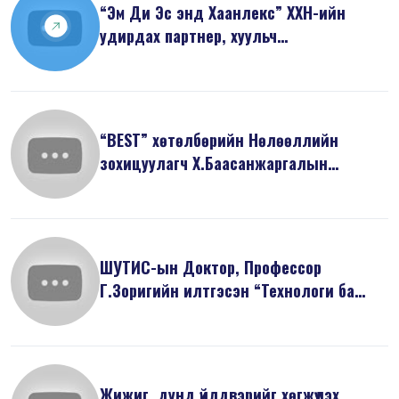
“Эм Ди Эс энд Хаанлекс” ХХН-ийн
удирдах партнер, хуульч
Ж.Майзоригийн ...
“BEST” хөтөлбөрийн Нөлөөллийн
зохицуулагч Х.Баасанжаргалын
танилцуулса...
ШУТИС-ын Доктор, Профессор
Г.Зоригийн илтгэсэн “Технологи ба
дижитал э...
Жижиг, дунд үйлдвэрийг хөгжүүлэх