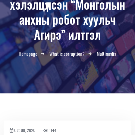
хэлэлцүүлсэн “Монголын
анхны робот хуульч
Агирэ” илтгэл
Homepage
What is corruption?
Multimedia
Oct 08, 2020
1144