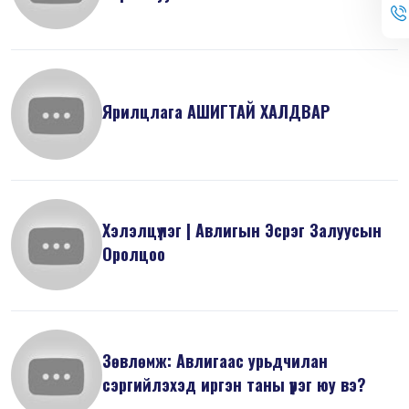
Ярилцлага АШИГТАЙ ХАЛДВАР
Хэлэлцүүлэг | Авлигын Эсрэг Залуусын
Оролцоо
Зөвлөмж: Авлигаас урьдчилан
сэргийлэхэд иргэн таны үүрэг юу вэ?