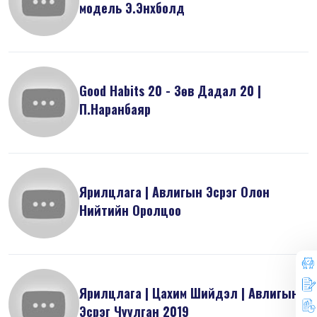
модель Э.Энхболд
Good Habits 20 - Зөв Дадал 20 |
П.Наранбаяр
Ярилцлага | Авлигын Эсрэг Олон
Нийтийн Оролцоо
Ярилцлага | Цахим Шийдэл | Авлигын
Эсрэг Чуулган 2019