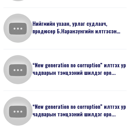
Нийгмийн ухаан, урлаг судлаач,
продюсер Б.Наранзунгийн илтгэсэн
“Бид И...
“New generation no corruption” илтгэх ур
чадварын тэмцээний шилдэг оро...
“New generation no corruption” илтгэх ур
чадварын тэмцээний шилдэг оро...