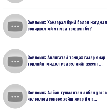
Зөвлөмж: Хамаарал бүхий болон нэгдмэл
сонирхолтой этгээд гэж хэн бэ?
Зөвлөмж: Авлигатай тэмцэх газар ямар
төрлийн гомдол мэдээллийг хүлээн ...
Зөвлөмж: Албан тушаалтан албан үүргээс
чөлөөлөгдсөнөөс хойш ямар үйл а...