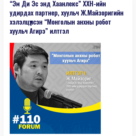
“Эм Ди Эс энд Хаанлекс” ХХН-ийн
удирдах партнер, хуульч Ж.Майзоригийн
хэлэлцүүлсэн “Монголын анхны робот
хуульч Агирэ” илтгэл