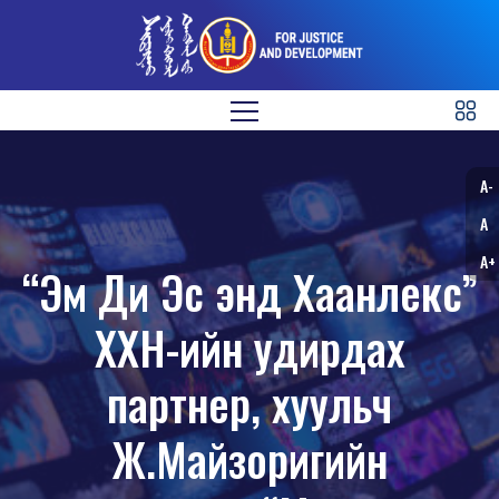
A-
A
A+
“Эм Ди Эс энд Хаанлекс”
ХХН-ийн удирдах
партнер, хуульч
Ж.Майзоригийн