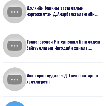
Дэлхийн банкны засаглалын
мэргэжилтэн Д.Амарбаясгалангийн
илтгэсэн “Ни...
Транспэрэнси Интернэшнл Бангладеш
байгууллагын Иргэдийн хяналт,
оролцо...
Япон орон судлаач Д.Төмөрбаатарын
хэлэлцүүлсэн