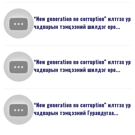
“New generation no corruption” илтгэх ур
чадварын тэмцээний шилдэг оро...
“New generation no corruption” илтгэх ур
чадварын тэмцээний шилдэг оро...
“New generation no corruption” илтгэх ур
чадварын тэмцээний Гуравдугаа...