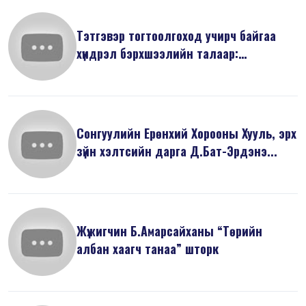
Тэтгэвэр тогтоолгоход учирч байгаа
хүндрэл бэрхшээлийн талаар:
Баримты...
Сонгуулийн Ерөнхий Хорооны Хууль, эрх
зүйн хэлтсийн дарга Д.Бат-Эрдэнэ...
Жүжигчин Б.Амарсайханы “Төрийн
албан хаагч танаа” шторк