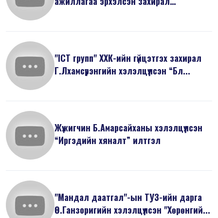
ажиллагаа эрхэлсэн захирал
Н.Минжир...
"ICT групп" ХХК-ийн гүйцэтгэх захирал
Г.Лхамсүрэнгийн хэлэлцүүлсэн “Бл...
Жүжигчин Б.Амарсайханы хэлэлцүүлсэн
“Иргэдийн хяналт” илтгэл
"Мандал даатгал"-ын ТУЗ-ийн дарга
Ө.Ганзоригийн хэлэлцүүлсэн "Хөрөнгий...