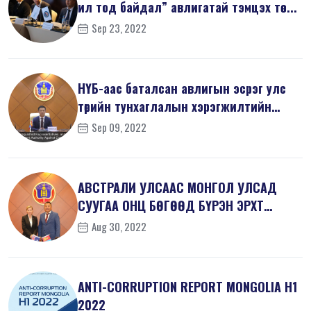
ил тод байдал” авлигатай тэмцэх төс...
Sep 23, 2022
НҮБ-аас баталсан авлигын эсрэг улс
төрийн тунхаглалын хэрэгжилтийн
тал...
Sep 09, 2022
АВСТРАЛИ УЛСААС МОНГОЛ УЛСАД
СУУГАА ОНЦ БӨГӨӨД БҮРЭН ЭРХТ
ЭЛЧИН САЙД Х...
Aug 30, 2022
ANTI-СORRUPTION REPORT MONGOLIA H1
2022