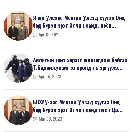
Япон Улсаас Монгол Улсад суугаа Онц
бөгөөд Бүрэн эрхт Элчин сайд, ноён...
Apr 13, 2023
Авлигын гэмт хэрэгт шалгагдаж байгаа
Т.Бадамжунайг эх оронд нь эргүүлэ...
Apr 05, 2023
БНХАУ-аас Монгол Улсад суугаа Онц
бөгөөд Бүрэн эрхт Элчин сайд ноён Ца...
Mar 06, 2023