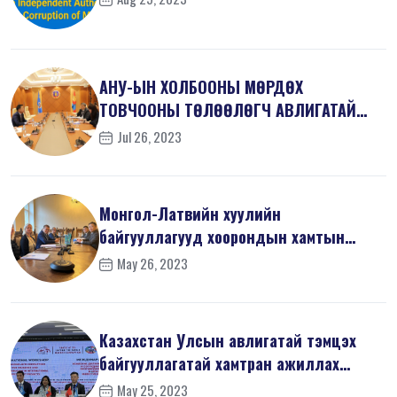
АНУ-ЫН ХОЛБООНЫ МӨРДӨХ
ТОВЧООНЫ ТӨЛӨӨЛӨГЧ АВЛИГАТАЙ
ТЭМЦЭХ ГАЗАРТ ЗОЧЛ...
Jul 26, 2023
Монгол-Латвийн хуулийн
байгууллагууд хоорондын хамтын
ажиллагаанд ахиц...
May 26, 2023
Казахстан Улсын авлигатай тэмцэх
байгууллагатай хамтран ажиллах
санамж...
May 25, 2023