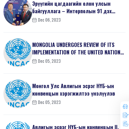
Эрүүгийн цагдаагийн олон улсын
байгууллага – Интерполын 91 дэх
удаагий...
Dec 06, 2023
MONGOLIA UNDERGOES REVIEW OF ITS
IMPLEMENTATION OF THE UNITED NATIONS
...
Dec 05, 2023
Монгол Улс Авлигын эсрэг НҮБ-ын
конвенцын хэрэгжилтээ үнэлүүлэв
Dec 05, 2023
Авлигын эсрэг НҮБ-ын конвенцын II, V