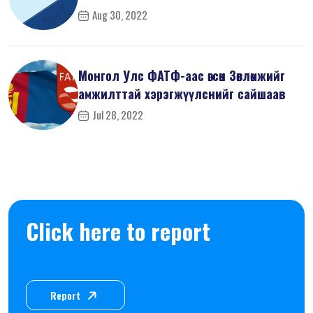
Aug 30, 2022
Монгол Улс ФАТФ-аас өгсөн Зөвлөмжийг
амжилттай хэрэгжүүлснийг сайшаав
Jul 28, 2022
Click here to report
Report