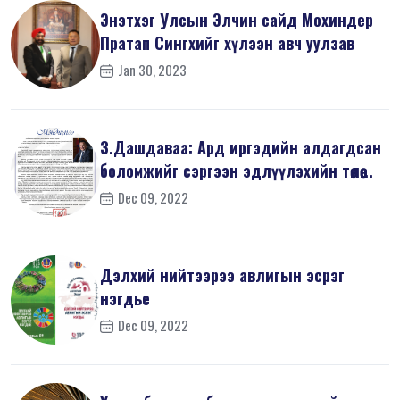
Энэтхэг Улсын Элчин сайд Мохиндер
Пратап Сингхийг хүлээн авч уулзав
Jan 30, 2023
З.Дашдаваа: Ард иргэдийн алдагдсан
боломжийг сэргээн эдлүүлэхийн төлөө...
Dec 09, 2022
Дэлхий нийтээрээ авлигын эсрэг
нэгдье
Dec 09, 2022