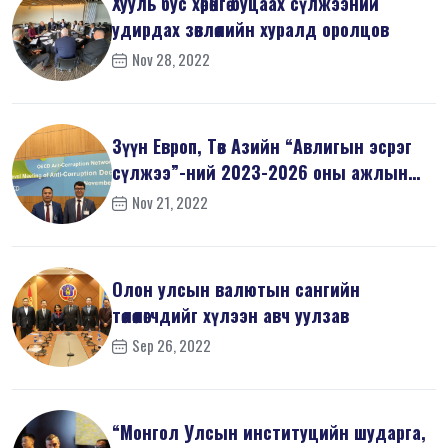
Хууль бус хөрөнгө буцаах сүлжээний
удирдах зөвлөлийн хуралд оролцов
Nov 28, 2022
Зүүн Европ, Төв Азийн “Авлигын эсрэг
сүлжээ”-ний 2023-2026 оны ажлын
т...
Nov 21, 2022
Олон улсын валютын сангийн
төлөөлөгчдийг хүлээн авч уулзав
Sep 26, 2022
“Монгол Улсын институцийн шударга,