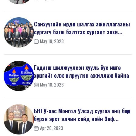
Санхүүгийн мөрдөн шалгах ажиллагааны
сургагч багш бэлтгэх сургалт зохи...
May 19, 2023
Гадагш шилжүүлсэн хууль бус мөнгө
хөрөнгийг олж илрүүлэн ажиллаж байна
May 10, 2023
БНТУ-аас Монгол Улсад суугаа онц бөгөөд
бүрэн эрхт элчин сайд ноён Заф...
Apr 28, 2023