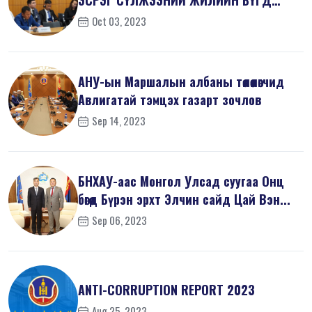
ЭСРЭГ СҮЛЖЭЭНИЙ ЖИЛИЙН БҮГД
ХУРАЛД ОРОЛЦ...
Oct 03, 2023
АНУ-ын Маршалын албаны төлөөлөгчид
Авлигатай тэмцэх газарт зочлов
Sep 14, 2023
БНХАУ-аас Монгол Улсад суугаа Онц
бөгөөд Бүрэн эрхт Элчин сайд Цай Вэн...
Sep 06, 2023
ANTI-СORRUPTION REPORT 2023
Aug 25, 2023