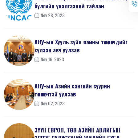
бүлгийн үнэлгээний тайлан
Nov 28, 2023
АНУ-ын Хууль зүйн яамны төлөөлөгчдийг
хүлээн авч уулзав
Nov 16, 2023
АНУ-ын Азийн сангийн суурин
төлөөлөгчтэй уулзав
Nov 02, 2023
ЗҮҮН ЕВРОП, ТӨВ АЗИЙН АВЛИГЫН