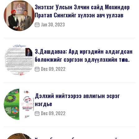
Энэтхэг Улсын Элчин сайд Мохиндер
Пратап Сингхийг хүлээн авч уулзав
Jan 30, 2023
З.Дашдаваа: Ард иргэдийн алдагдсан
боломжийг сэргээн эдлүүлэхийн төлөө...
Dec 09, 2022
Дэлхий нийтээрээ авлигын эсрэг
нэгдье
Dec 09, 2022