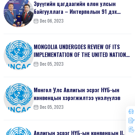
Эрүүгийн цагдаагийн олон улсын
байгууллага – Интерполын 91 дэх
удаагий...
Dec 06, 2023
MONGOLIA UNDERGOES REVIEW OF ITS
IMPLEMENTATION OF THE UNITED NATIONS
...
Dec 05, 2023
Монгол Улс Авлигын эсрэг НҮБ-ын
конвенцын хэрэгжилтээ үнэлүүлэв
Dec 05, 2023
Авлигын эсрэг НҮБ-ын конвенцын II, V