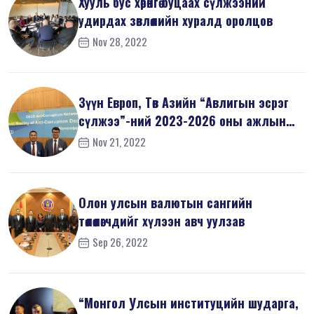
Хууль бус хөрөнгө буцаах сүлжээний
удирдах зөвлөлийн хуралд оролцов
Nov 28, 2022
Зүүн Европ, Төв Азийн “Авлигын эсрэг
сүлжээ”-ний 2023-2026 оны ажлын
т...
Nov 21, 2022
Олон улсын валютын сангийн
төлөөлөгчдийг хүлээн авч уулзав
Sep 26, 2022
“Монгол Улсын институцийн шударга,