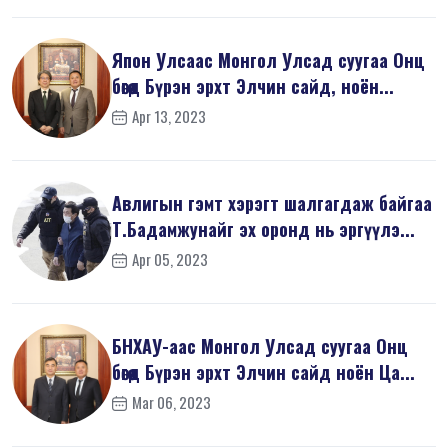
Япон Улсаас Монгол Улсад суугаа Онц
бөгөөд Бүрэн эрхт Элчин сайд, ноён...
Apr 13, 2023
Авлигын гэмт хэрэгт шалгагдаж байгаа
Т.Бадамжунайг эх оронд нь эргүүлэ...
Apr 05, 2023
БНХАУ-аас Монгол Улсад суугаа Онц
бөгөөд Бүрэн эрхт Элчин сайд ноён Ца...
Mar 06, 2023