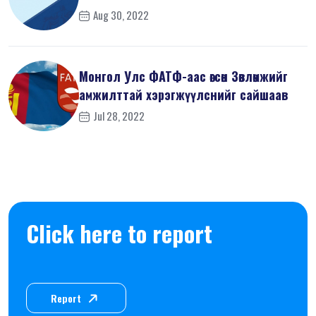
Aug 30, 2022
Монгол Улс ФАТФ-аас өгсөн Зөвлөмжийг
амжилттай хэрэгжүүлснийг сайшаав
Jul 28, 2022
Click here to report
Report