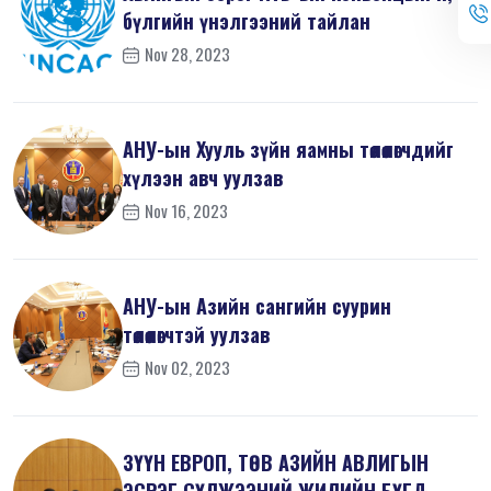
бүлгийн үнэлгээний тайлан
Nov 28, 2023
АНУ-ын Хууль зүйн яамны төлөөлөгчдийг
хүлээн авч уулзав
Nov 16, 2023
АНУ-ын Азийн сангийн суурин
төлөөлөгчтэй уулзав
Nov 02, 2023
ЗҮҮН ЕВРОП, ТӨВ АЗИЙН АВЛИГЫН