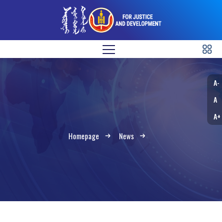
A-
A
A+
Homepage
News