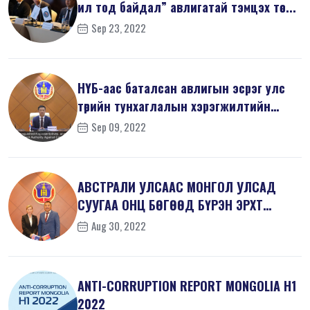
ил тод байдал” авлигатай тэмцэх төс...
Sep 23, 2022
НҮБ-аас баталсан авлигын эсрэг улс
төрийн тунхаглалын хэрэгжилтийн
тал...
Sep 09, 2022
АВСТРАЛИ УЛСААС МОНГОЛ УЛСАД
СУУГАА ОНЦ БӨГӨӨД БҮРЭН ЭРХТ
ЭЛЧИН САЙД Х...
Aug 30, 2022
ANTI-СORRUPTION REPORT MONGOLIA H1
2022