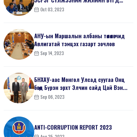
ЭСРЭГ СҮЛЖЭЭНИЙ ЖИЛИЙН БҮГД
ХУРАЛД ОРОЛЦ...
Oct 03, 2023
АНУ-ын Маршалын албаны төлөөлөгчид
Авлигатай тэмцэх газарт зочлов
Sep 14, 2023
БНХАУ-аас Монгол Улсад суугаа Онц
бөгөөд Бүрэн эрхт Элчин сайд Цай Вэн...
Sep 06, 2023
ANTI-СORRUPTION REPORT 2023
Aug 25, 2023