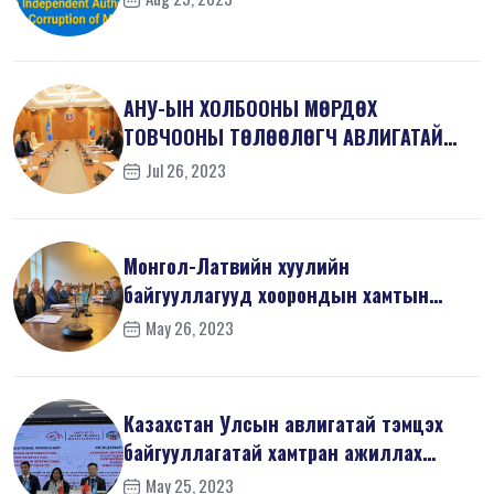
АНУ-ЫН ХОЛБООНЫ МӨРДӨХ
ТОВЧООНЫ ТӨЛӨӨЛӨГЧ АВЛИГАТАЙ
ТЭМЦЭХ ГАЗАРТ ЗОЧЛ...
Jul 26, 2023
Монгол-Латвийн хуулийн
байгууллагууд хоорондын хамтын
ажиллагаанд ахиц...
May 26, 2023
Казахстан Улсын авлигатай тэмцэх
байгууллагатай хамтран ажиллах
санамж...
May 25, 2023