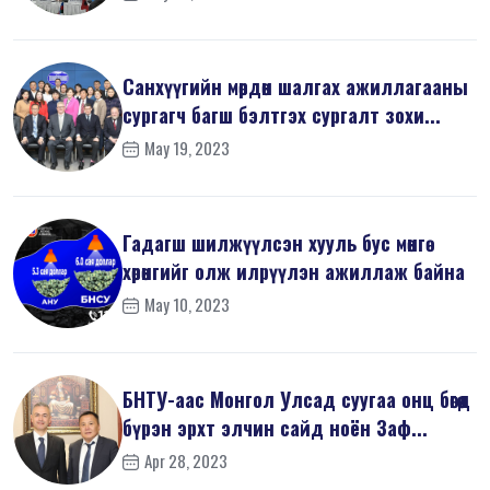
Санхүүгийн мөрдөн шалгах ажиллагааны
сургагч багш бэлтгэх сургалт зохи...
May 19, 2023
Гадагш шилжүүлсэн хууль бус мөнгө
хөрөнгийг олж илрүүлэн ажиллаж байна
May 10, 2023
БНТУ-аас Монгол Улсад суугаа онц бөгөөд
бүрэн эрхт элчин сайд ноён Заф...
Apr 28, 2023