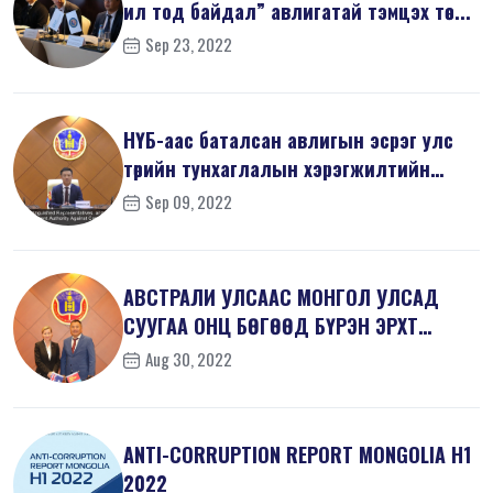
ил тод байдал” авлигатай тэмцэх төс...
Sep 23, 2022
НҮБ-аас баталсан авлигын эсрэг улс
төрийн тунхаглалын хэрэгжилтийн
тал...
Sep 09, 2022
АВСТРАЛИ УЛСААС МОНГОЛ УЛСАД
СУУГАА ОНЦ БӨГӨӨД БҮРЭН ЭРХТ
ЭЛЧИН САЙД Х...
Aug 30, 2022
ANTI-СORRUPTION REPORT MONGOLIA H1
2022