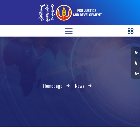
A-
A
A+
Homepage
News