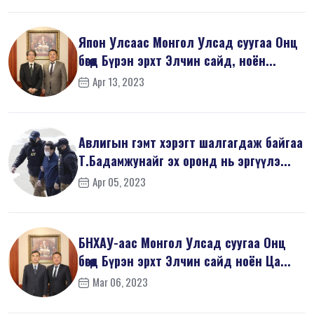
Япон Улсаас Монгол Улсад суугаа Онц
бөгөөд Бүрэн эрхт Элчин сайд, ноён...
Apr 13, 2023
Авлигын гэмт хэрэгт шалгагдаж байгаа
Т.Бадамжунайг эх оронд нь эргүүлэ...
Apr 05, 2023
БНХАУ-аас Монгол Улсад суугаа Онц
бөгөөд Бүрэн эрхт Элчин сайд ноён Ца...
Mar 06, 2023