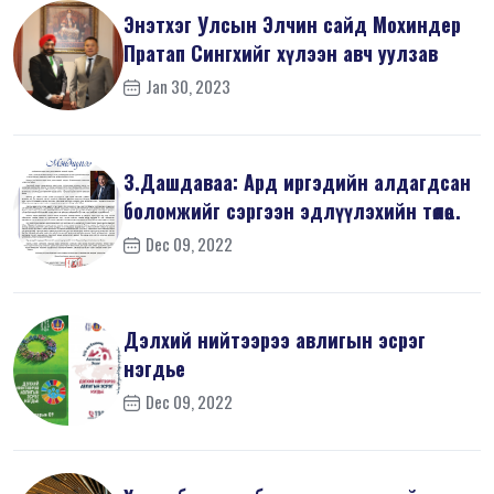
Энэтхэг Улсын Элчин сайд Мохиндер
Пратап Сингхийг хүлээн авч уулзав
Jan 30, 2023
З.Дашдаваа: Ард иргэдийн алдагдсан
боломжийг сэргээн эдлүүлэхийн төлөө...
Dec 09, 2022
Дэлхий нийтээрээ авлигын эсрэг
нэгдье
Dec 09, 2022