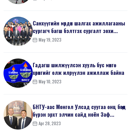
Санхүүгийн мөрдөн шалгах ажиллагааны
сургагч багш бэлтгэх сургалт зохи...
May 19, 2023
Гадагш шилжүүлсэн хууль бус мөнгө
хөрөнгийг олж илрүүлэн ажиллаж байна
May 10, 2023
БНТУ-аас Монгол Улсад суугаа онц бөгөөд
бүрэн эрхт элчин сайд ноён Заф...
Apr 28, 2023