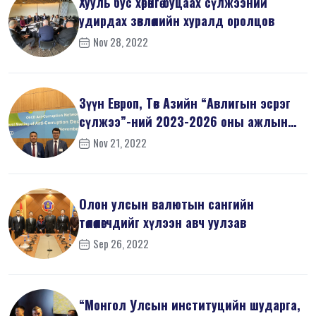
Хууль бус хөрөнгө буцаах сүлжээний
удирдах зөвлөлийн хуралд оролцов
Nov 28, 2022
Зүүн Европ, Төв Азийн “Авлигын эсрэг
сүлжээ”-ний 2023-2026 оны ажлын
т...
Nov 21, 2022
Олон улсын валютын сангийн
төлөөлөгчдийг хүлээн авч уулзав
Sep 26, 2022
“Монгол Улсын институцийн шударга,