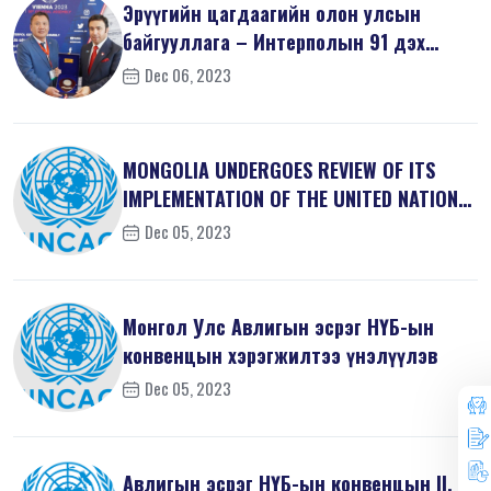
Эрүүгийн цагдаагийн олон улсын
байгууллага – Интерполын 91 дэх
удаагий...
Dec 06, 2023
MONGOLIA UNDERGOES REVIEW OF ITS
IMPLEMENTATION OF THE UNITED NATIONS
...
Dec 05, 2023
Монгол Улс Авлигын эсрэг НҮБ-ын
конвенцын хэрэгжилтээ үнэлүүлэв
Dec 05, 2023
Авлигын эсрэг НҮБ-ын конвенцын II, V