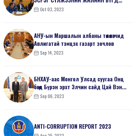
ЭСРЭГ СҮЛЖЭЭНИЙ ЖИЛИЙН БҮГД
ХУРАЛД ОРОЛЦ...
Oct 03, 2023
АНУ-ын Маршалын албаны төлөөлөгчид
Авлигатай тэмцэх газарт зочлов
Sep 14, 2023
БНХАУ-аас Монгол Улсад суугаа Онц
бөгөөд Бүрэн эрхт Элчин сайд Цай Вэн...
Sep 06, 2023
ANTI-СORRUPTION REPORT 2023
Aug 25, 2023