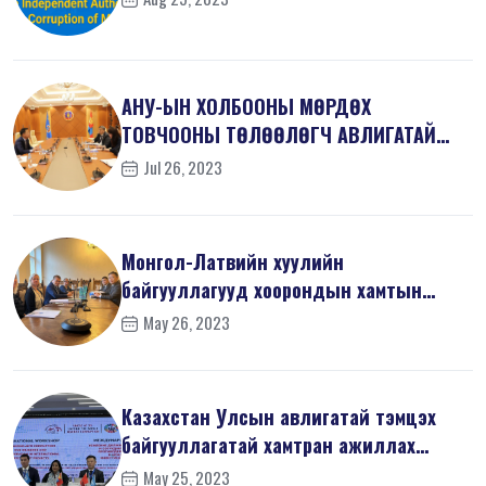
АНУ-ЫН ХОЛБООНЫ МӨРДӨХ
ТОВЧООНЫ ТӨЛӨӨЛӨГЧ АВЛИГАТАЙ
ТЭМЦЭХ ГАЗАРТ ЗОЧЛ...
Jul 26, 2023
Монгол-Латвийн хуулийн
байгууллагууд хоорондын хамтын
ажиллагаанд ахиц...
May 26, 2023
Казахстан Улсын авлигатай тэмцэх
байгууллагатай хамтран ажиллах
санамж...
May 25, 2023