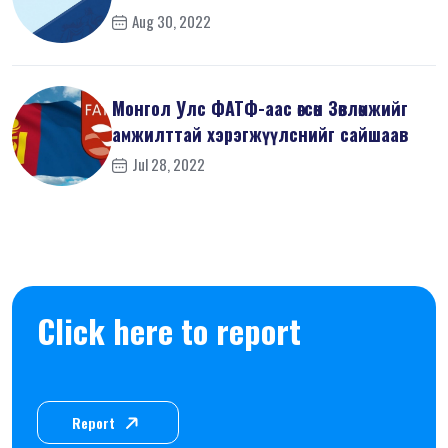
Aug 30, 2022
Монгол Улс ФАТФ-аас өгсөн Зөвлөмжийг
амжилттай хэрэгжүүлснийг сайшаав
Jul 28, 2022
Click here to report
Report