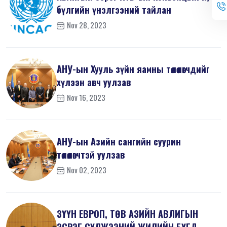
бүлгийн үнэлгээний тайлан
Nov 28, 2023
АНУ-ын Хууль зүйн яамны төлөөлөгчдийг
хүлээн авч уулзав
Nov 16, 2023
АНУ-ын Азийн сангийн суурин
төлөөлөгчтэй уулзав
Nov 02, 2023
ЗҮҮН ЕВРОП, ТӨВ АЗИЙН АВЛИГЫН