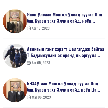
Япон Улсаас Монгол Улсад суугаа Онц
бөгөөд Бүрэн эрхт Элчин сайд, ноён...
Apr 13, 2023
Авлигын гэмт хэрэгт шалгагдаж байгаа
Т.Бадамжунайг эх оронд нь эргүүлэ...
Apr 05, 2023
БНХАУ-аас Монгол Улсад суугаа Онц
бөгөөд Бүрэн эрхт Элчин сайд ноён Ца...
Mar 06, 2023