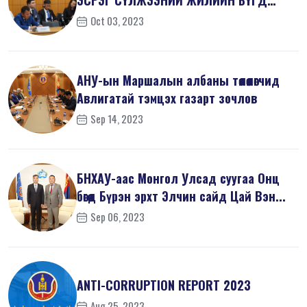
ЭСРЭГ СҮЛЖЭЭНИЙ ЖИЛИЙН БҮГД
ХУРАЛД ОРОЛЦ...
Oct 03, 2023
АНУ-ын Маршалын албаны төлөөлөгчид
Авлигатай тэмцэх газарт зочлов
Sep 14, 2023
БНХАУ-аас Монгол Улсад суугаа Онц
бөгөөд Бүрэн эрхт Элчин сайд Цай Вэн...
Sep 06, 2023
ANTI-СORRUPTION REPORT 2023
Aug 25, 2023