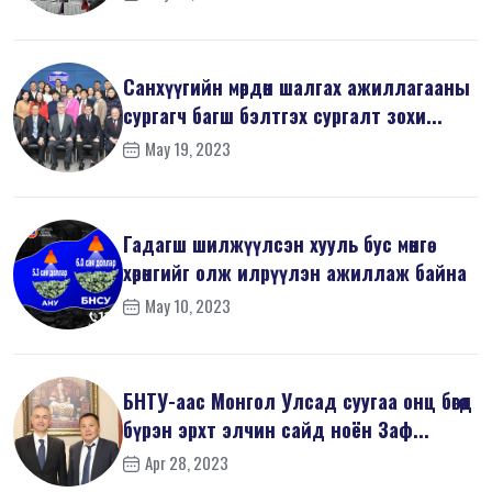
Санхүүгийн мөрдөн шалгах ажиллагааны
сургагч багш бэлтгэх сургалт зохи...
May 19, 2023
Гадагш шилжүүлсэн хууль бус мөнгө
хөрөнгийг олж илрүүлэн ажиллаж байна
May 10, 2023
БНТУ-аас Монгол Улсад суугаа онц бөгөөд
бүрэн эрхт элчин сайд ноён Заф...
Apr 28, 2023