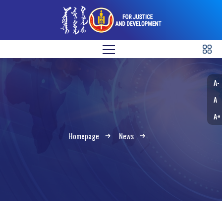
A-
A
A+
Homepage
News