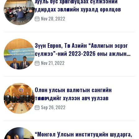
Хууль бус хөрөнгө буцаах сүлжээний
удирдах зөвлөлийн хуралд оролцов
Nov 28, 2022
Зүүн Европ, Төв Азийн “Авлигын эсрэг
сүлжээ”-ний 2023-2026 оны ажлын
т...
Nov 21, 2022
Олон улсын валютын сангийн
төлөөлөгчдийг хүлээн авч уулзав
Sep 26, 2022
“Монгол Улсын институцийн шударга,