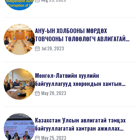
АНУ-ЫН ХОЛБООНЫ МӨРДӨХ
ТОВЧООНЫ ТӨЛӨӨЛӨГЧ АВЛИГАТАЙ
ТЭМЦЭХ ГАЗАРТ ЗОЧЛ...
Jul 26, 2023
Монгол-Латвийн хуулийн
байгууллагууд хоорондын хамтын
ажиллагаанд ахиц...
May 26, 2023
Казахстан Улсын авлигатай тэмцэх
байгууллагатай хамтран ажиллах
санамж...
May 25, 2023