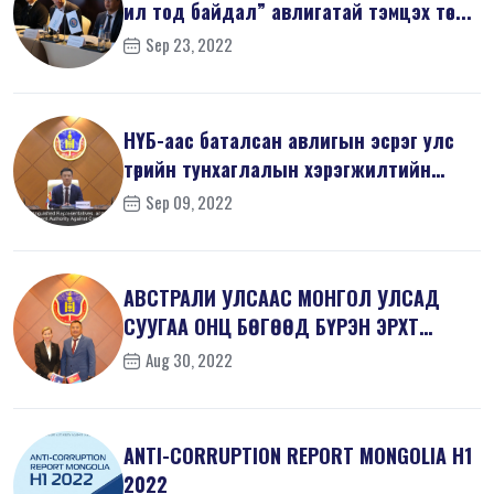
ил тод байдал” авлигатай тэмцэх төс...
Sep 23, 2022
НҮБ-аас баталсан авлигын эсрэг улс
төрийн тунхаглалын хэрэгжилтийн
тал...
Sep 09, 2022
АВСТРАЛИ УЛСААС МОНГОЛ УЛСАД
СУУГАА ОНЦ БӨГӨӨД БҮРЭН ЭРХТ
ЭЛЧИН САЙД Х...
Aug 30, 2022
ANTI-СORRUPTION REPORT MONGOLIA H1
2022