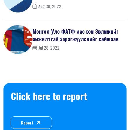
Aug 30, 2022
Монгол Улс ФАТФ-аас өгсөн Зөвлөмжийг
амжилттай хэрэгжүүлснийг сайшаав
Jul 28, 2022
Click here to report
Report