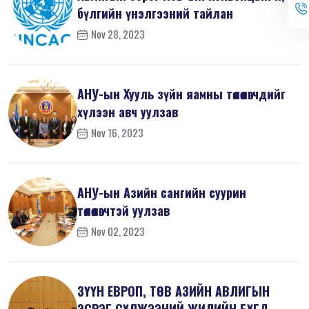
бүлгийн үнэлгээний тайлан
Nov 28, 2023
АНУ-ын Хууль зүйн яамны төлөөлөгчдийг
хүлээн авч уулзав
Nov 16, 2023
АНУ-ын Азийн сангийн суурин
төлөөлөгчтэй уулзав
Nov 02, 2023
ЗҮҮН ЕВРОП, ТӨВ АЗИЙН АВЛИГЫН