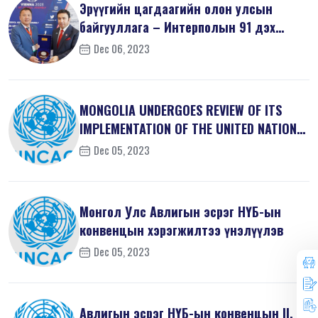
Эрүүгийн цагдаагийн олон улсын
байгууллага – Интерполын 91 дэх
удаагий...
Dec 06, 2023
MONGOLIA UNDERGOES REVIEW OF ITS
IMPLEMENTATION OF THE UNITED NATIONS
...
Dec 05, 2023
Монгол Улс Авлигын эсрэг НҮБ-ын
конвенцын хэрэгжилтээ үнэлүүлэв
Dec 05, 2023
Авлигын эсрэг НҮБ-ын конвенцын II, V