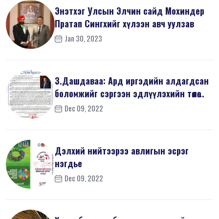
Энэтхэг Улсын Элчин сайд Мохиндер
Пратап Сингхийг хүлээн авч уулзав
Jan 30, 2023
З.Дашдаваа: Ард иргэдийн алдагдсан
боломжийг сэргээн эдлүүлэхийн төлөө...
Dec 09, 2022
Дэлхий нийтээрээ авлигын эсрэг
нэгдье
Dec 09, 2022