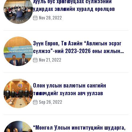
Хууль бус хөрөнгө буцаах сүлжээний
удирдах зөвлөлийн хуралд оролцов
Nov 28, 2022
Зүүн Европ, Төв Азийн “Авлигын эсрэг
сүлжээ”-ний 2023-2026 оны ажлын
т...
Nov 21, 2022
Олон улсын валютын сангийн
төлөөлөгчдийг хүлээн авч уулзав
Sep 26, 2022
“Монгол Улсын институцийн шударга,