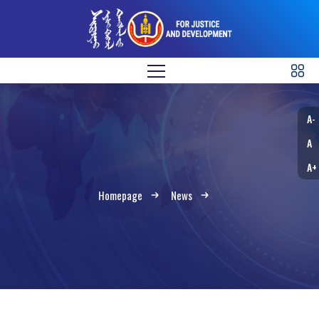
A-
A
A+
Homepage
News