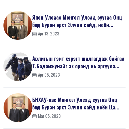
Япон Улсаас Монгол Улсад суугаа Онц
бөгөөд Бүрэн эрхт Элчин сайд, ноён...
Apr 13, 2023
Авлигын гэмт хэрэгт шалгагдаж байгаа
Т.Бадамжунайг эх оронд нь эргүүлэ...
Apr 05, 2023
БНХАУ-аас Монгол Улсад суугаа Онц
бөгөөд Бүрэн эрхт Элчин сайд ноён Ца...
Mar 06, 2023