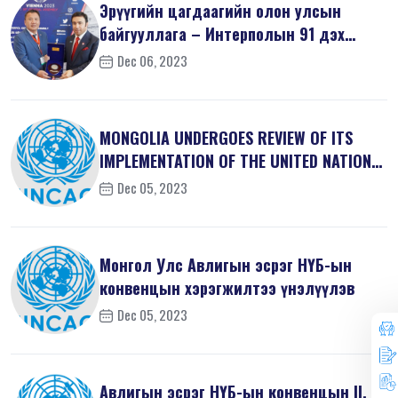
Эрүүгийн цагдаагийн олон улсын
байгууллага – Интерполын 91 дэх
удаагий...
Dec 06, 2023
MONGOLIA UNDERGOES REVIEW OF ITS
IMPLEMENTATION OF THE UNITED NATIONS
...
Dec 05, 2023
Монгол Улс Авлигын эсрэг НҮБ-ын
конвенцын хэрэгжилтээ үнэлүүлэв
Dec 05, 2023
Авлигын эсрэг НҮБ-ын конвенцын II, V