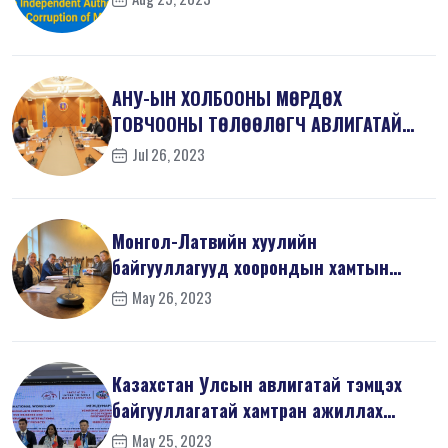
АНУ-ЫН ХОЛБООНЫ МӨРДӨХ
ТОВЧООНЫ ТӨЛӨӨЛӨГЧ АВЛИГАТАЙ
ТЭМЦЭХ ГАЗАРТ ЗОЧЛ...
Jul 26, 2023
Монгол-Латвийн хуулийн
байгууллагууд хоорондын хамтын
ажиллагаанд ахиц...
May 26, 2023
Казахстан Улсын авлигатай тэмцэх
байгууллагатай хамтран ажиллах
санамж...
May 25, 2023