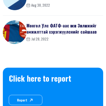
Aug 30, 2022
Монгол Улс ФАТФ-аас өгсөн Зөвлөмжийг
амжилттай хэрэгжүүлснийг сайшаав
Jul 28, 2022
Click here to report
Report