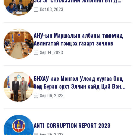
ЭСРЭГ СҮЛЖЭЭНИЙ ЖИЛИЙН БҮГД
ХУРАЛД ОРОЛЦ...
Oct 03, 2023
АНУ-ын Маршалын албаны төлөөлөгчид
Авлигатай тэмцэх газарт зочлов
Sep 14, 2023
БНХАУ-аас Монгол Улсад суугаа Онц
бөгөөд Бүрэн эрхт Элчин сайд Цай Вэн...
Sep 06, 2023
ANTI-СORRUPTION REPORT 2023
Aug 25, 2023