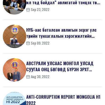
ил тод байдал” авлигатай тэмцэх төс...
Sep 23, 2022
НҮБ-аас баталсан авлигын эсрэг улс
төрийн тунхаглалын хэрэгжилтийн
тал...
Sep 09, 2022
АВСТРАЛИ УЛСААС МОНГОЛ УЛСАД
СУУГАА ОНЦ БӨГӨӨД БҮРЭН ЭРХТ
ЭЛЧИН САЙД Х...
Aug 30, 2022
ANTI-СORRUPTION REPORT MONGOLIA H1
2022