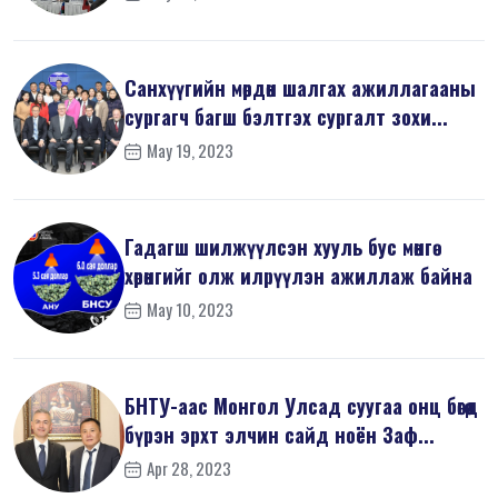
Санхүүгийн мөрдөн шалгах ажиллагааны
сургагч багш бэлтгэх сургалт зохи...
May 19, 2023
Гадагш шилжүүлсэн хууль бус мөнгө
хөрөнгийг олж илрүүлэн ажиллаж байна
May 10, 2023
БНТУ-аас Монгол Улсад суугаа онц бөгөөд
бүрэн эрхт элчин сайд ноён Заф...
Apr 28, 2023