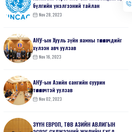
бүлгийн үнэлгээний тайлан
Nov 28, 2023
АНУ-ын Хууль зүйн яамны төлөөлөгчдийг
хүлээн авч уулзав
Nov 16, 2023
АНУ-ын Азийн сангийн суурин
төлөөлөгчтэй уулзав
Nov 02, 2023
ЗҮҮН ЕВРОП, ТӨВ АЗИЙН АВЛИГЫН