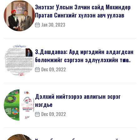
Энэтхэг Улсын Элчин сайд Мохиндер
Пратап Сингхийг хүлээн авч уулзав
Jan 30, 2023
З.Дашдаваа: Ард иргэдийн алдагдсан
боломжийг сэргээн эдлүүлэхийн төлөө...
Dec 09, 2022
Дэлхий нийтээрээ авлигын эсрэг
нэгдье
Dec 09, 2022