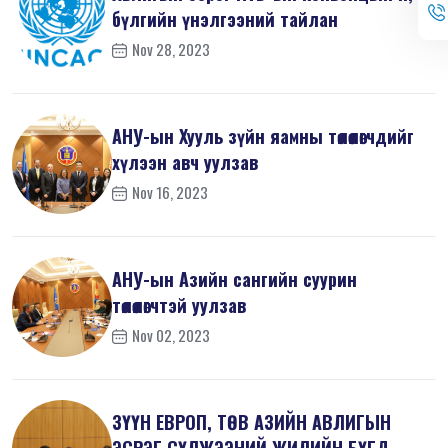
бүлгийн үнэлгээний тайлан
Nov 28, 2023
АНУ-ын Хууль зүйн яамны төлөөлөгчдийг
хүлээн авч уулзав
Nov 16, 2023
АНУ-ын Азийн сангийн суурин
төлөөлөгчтэй уулзав
Nov 02, 2023
ЗҮҮН ЕВРОП, ТӨВ АЗИЙН АВЛИГЫН