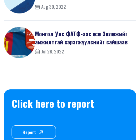
Aug 30, 2022
Монгол Улс ФАТФ-аас өгсөн Зөвлөмжийг
амжилттай хэрэгжүүлснийг сайшаав
Jul 28, 2022
Click here to report
Report