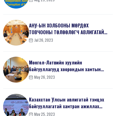
АНУ-ЫН ХОЛБООНЫ МӨРДӨХ
ТОВЧООНЫ ТӨЛӨӨЛӨГЧ АВЛИГАТАЙ
ТЭМЦЭХ ГАЗАРТ ЗОЧЛ...
Jul 26, 2023
Монгол-Латвийн хуулийн
байгууллагууд хоорондын хамтын
ажиллагаанд ахиц...
May 26, 2023
Казахстан Улсын авлигатай тэмцэх
байгууллагатай хамтран ажиллах
санамж...
May 25, 2023