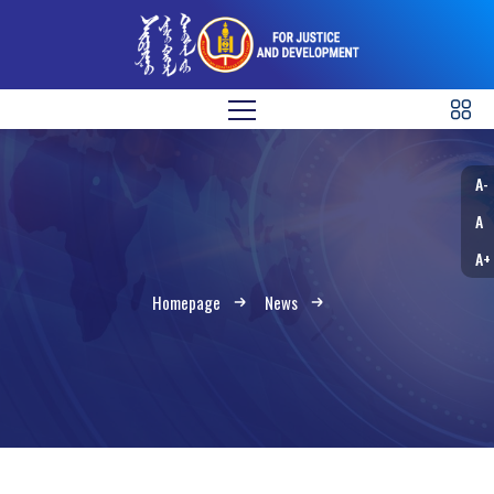
A-
A
A+
Homepage
News