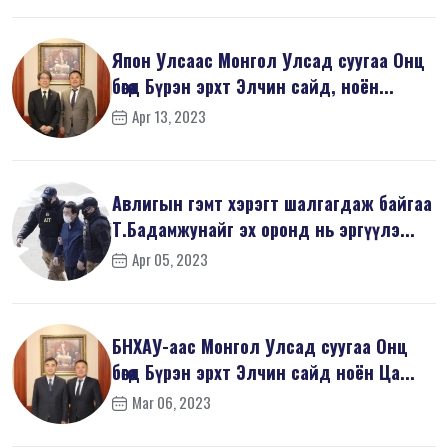
Япон Улсаас Монгол Улсад суугаа Онц
бөгөөд Бүрэн эрхт Элчин сайд, ноён...
Apr 13, 2023
Авлигын гэмт хэрэгт шалгагдаж байгаа
Т.Бадамжунайг эх оронд нь эргүүлэ...
Apr 05, 2023
БНХАУ-аас Монгол Улсад суугаа Онц
бөгөөд Бүрэн эрхт Элчин сайд ноён Ца...
Mar 06, 2023