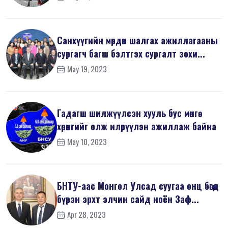
Санхүүгийн мөрдөн шалгах ажиллагааны
сургагч багш бэлтгэх сургалт зохи...
May 19, 2023
Гадагш шилжүүлсэн хууль бус мөнгө
хөрөнгийг олж илрүүлэн ажиллаж байна
May 10, 2023
БНТУ-аас Монгол Улсад суугаа онц бөгөөд
бүрэн эрхт элчин сайд ноён Заф...
Apr 28, 2023