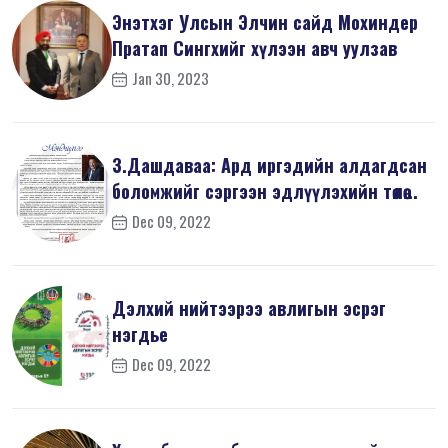
Энэтхэг Улсын Элчин сайд Мохиндер
Пратап Сингхийг хүлээн авч уулзав
Jan 30, 2023
З.Дашдаваа: Ард иргэдийн алдагдсан
боломжийг сэргээн эдлүүлэхийн төлөө...
Dec 09, 2022
Дэлхий нийтээрээ авлигын эсрэг
нэгдье
Dec 09, 2022