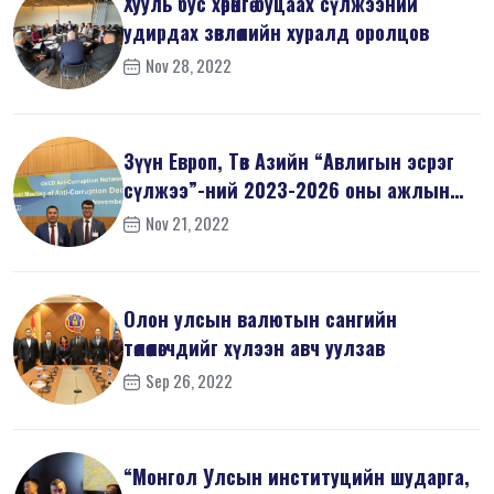
Хууль бус хөрөнгө буцаах сүлжээний
удирдах зөвлөлийн хуралд оролцов
Nov 28, 2022
Зүүн Европ, Төв Азийн “Авлигын эсрэг
сүлжээ”-ний 2023-2026 оны ажлын
т...
Nov 21, 2022
Олон улсын валютын сангийн
төлөөлөгчдийг хүлээн авч уулзав
Sep 26, 2022
“Монгол Улсын институцийн шударга,