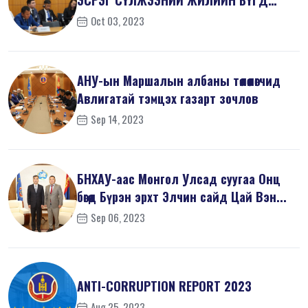
ЭСРЭГ СҮЛЖЭЭНИЙ ЖИЛИЙН БҮГД
ХУРАЛД ОРОЛЦ...
Oct 03, 2023
АНУ-ын Маршалын албаны төлөөлөгчид
Авлигатай тэмцэх газарт зочлов
Sep 14, 2023
БНХАУ-аас Монгол Улсад суугаа Онц
бөгөөд Бүрэн эрхт Элчин сайд Цай Вэн...
Sep 06, 2023
ANTI-СORRUPTION REPORT 2023
Aug 25, 2023