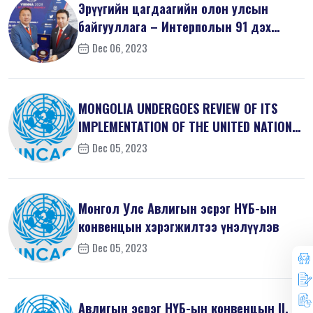
Эрүүгийн цагдаагийн олон улсын
байгууллага – Интерполын 91 дэх
удаагий...
Dec 06, 2023
MONGOLIA UNDERGOES REVIEW OF ITS
IMPLEMENTATION OF THE UNITED NATIONS
...
Dec 05, 2023
Монгол Улс Авлигын эсрэг НҮБ-ын
конвенцын хэрэгжилтээ үнэлүүлэв
Dec 05, 2023
Авлигын эсрэг НҮБ-ын конвенцын II, V