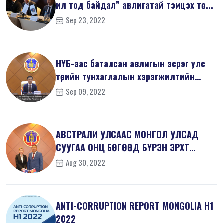
ил тод байдал” авлигатай тэмцэх төс...
Sep 23, 2022
НҮБ-аас баталсан авлигын эсрэг улс
төрийн тунхаглалын хэрэгжилтийн
тал...
Sep 09, 2022
АВСТРАЛИ УЛСААС МОНГОЛ УЛСАД
СУУГАА ОНЦ БӨГӨӨД БҮРЭН ЭРХТ
ЭЛЧИН САЙД Х...
Aug 30, 2022
ANTI-СORRUPTION REPORT MONGOLIA H1
2022