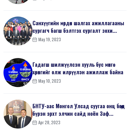
Санхүүгийн мөрдөн шалгах ажиллагааны
сургагч багш бэлтгэх сургалт зохи...
May 19, 2023
Гадагш шилжүүлсэн хууль бус мөнгө
хөрөнгийг олж илрүүлэн ажиллаж байна
May 10, 2023
БНТУ-аас Монгол Улсад суугаа онц бөгөөд
бүрэн эрхт элчин сайд ноён Заф...
Apr 28, 2023