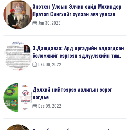
Энэтхэг Улсын Элчин сайд Мохиндер
Пратап Сингхийг хүлээн авч уулзав
Jan 30, 2023
З.Дашдаваа: Ард иргэдийн алдагдсан
боломжийг сэргээн эдлүүлэхийн төлөө...
Dec 09, 2022
Дэлхий нийтээрээ авлигын эсрэг
нэгдье
Dec 09, 2022