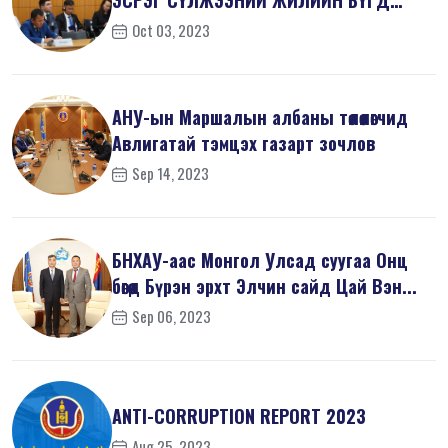
ЭСРЭГ СҮЛЖЭЭНИЙ ЖИЛИЙН БҮГД
ХУРАЛД ОРОЛЦ...
Oct 03, 2023
АНУ-ын Маршалын албаны төлөөлөгчид
Авлигатай тэмцэх газарт зочлов
Sep 14, 2023
БНХАУ-аас Монгол Улсад суугаа Онц
бөгөөд Бүрэн эрхт Элчин сайд Цай Вэн...
Sep 06, 2023
ANTI-СORRUPTION REPORT 2023
Aug 25, 2023