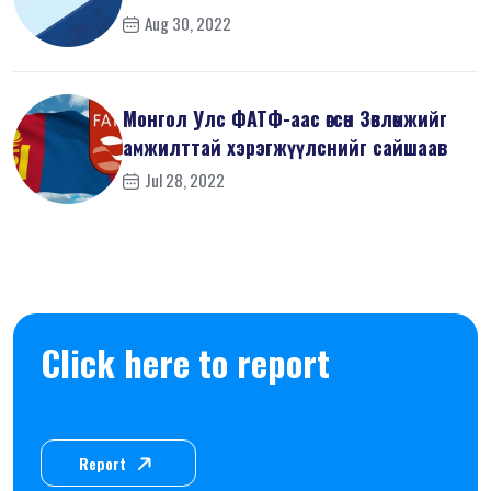
Aug 30, 2022
Монгол Улс ФАТФ-аас өгсөн Зөвлөмжийг
амжилттай хэрэгжүүлснийг сайшаав
Jul 28, 2022
Click here to report
Report