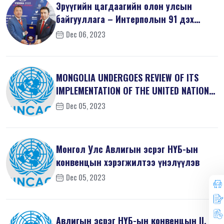
Эрүүгийн цагдаагийн олон улсын
байгууллага – Интерполын 91 дэх
удаагий...
Dec 06, 2023
MONGOLIA UNDERGOES REVIEW OF ITS
IMPLEMENTATION OF THE UNITED NATIONS
...
Dec 05, 2023
Монгол Улс Авлигын эсрэг НҮБ-ын
конвенцын хэрэгжилтээ үнэлүүлэв
Dec 05, 2023
Авлигын эсрэг НҮБ-ын конвенцын II, V