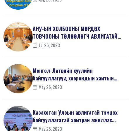
АНУ-ЫН ХОЛБООНЫ МӨРДӨХ
ТОВЧООНЫ ТӨЛӨӨЛӨГЧ АВЛИГАТАЙ
ТЭМЦЭХ ГАЗАРТ ЗОЧЛ...
Jul 26, 2023
Монгол-Латвийн хуулийн
байгууллагууд хоорондын хамтын
ажиллагаанд ахиц...
May 26, 2023
Казахстан Улсын авлигатай тэмцэх
байгууллагатай хамтран ажиллах
санамж...
May 25, 2023