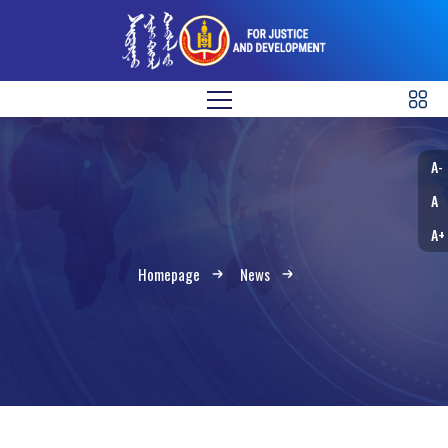
A-
A
A+
Homepage
News