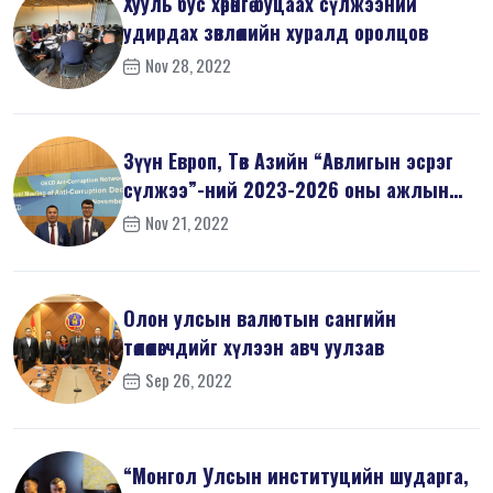
Хууль бус хөрөнгө буцаах сүлжээний
удирдах зөвлөлийн хуралд оролцов
Nov 28, 2022
Зүүн Европ, Төв Азийн “Авлигын эсрэг
сүлжээ”-ний 2023-2026 оны ажлын
т...
Nov 21, 2022
Олон улсын валютын сангийн
төлөөлөгчдийг хүлээн авч уулзав
Sep 26, 2022
“Монгол Улсын институцийн шударга,