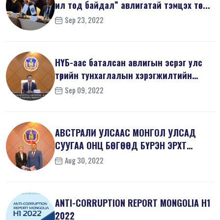
ил тод байдал” авлигатай тэмцэх төс...
Sep 23, 2022
НҮБ-аас баталсан авлигын эсрэг улс
төрийн тунхаглалын хэрэгжилтийн
тал...
Sep 09, 2022
АВСТРАЛИ УЛСААС МОНГОЛ УЛСАД
СУУГАА ОНЦ БӨГӨӨД БҮРЭН ЭРХТ
ЭЛЧИН САЙД Х...
Aug 30, 2022
ANTI-СORRUPTION REPORT MONGOLIA H1
2022