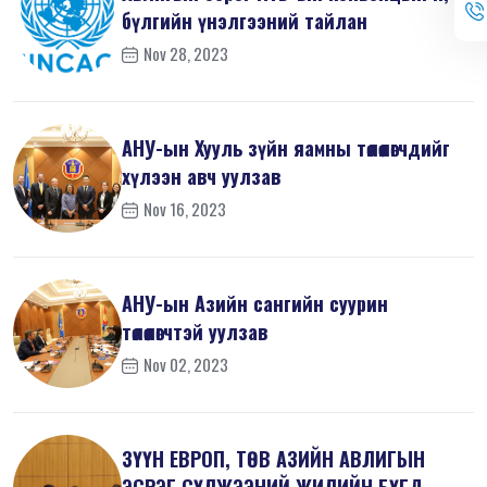
бүлгийн үнэлгээний тайлан
Nov 28, 2023
АНУ-ын Хууль зүйн яамны төлөөлөгчдийг
хүлээн авч уулзав
Nov 16, 2023
АНУ-ын Азийн сангийн суурин
төлөөлөгчтэй уулзав
Nov 02, 2023
ЗҮҮН ЕВРОП, ТӨВ АЗИЙН АВЛИГЫН