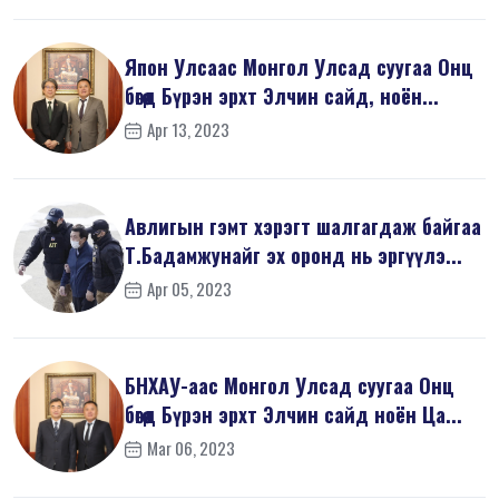
Япон Улсаас Монгол Улсад суугаа Онц
бөгөөд Бүрэн эрхт Элчин сайд, ноён...
Apr 13, 2023
Авлигын гэмт хэрэгт шалгагдаж байгаа
Т.Бадамжунайг эх оронд нь эргүүлэ...
Apr 05, 2023
БНХАУ-аас Монгол Улсад суугаа Онц
бөгөөд Бүрэн эрхт Элчин сайд ноён Ца...
Mar 06, 2023