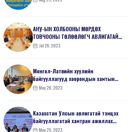
АНУ-ЫН ХОЛБООНЫ МӨРДӨХ
ТОВЧООНЫ ТӨЛӨӨЛӨГЧ АВЛИГАТАЙ
ТЭМЦЭХ ГАЗАРТ ЗОЧЛ...
Jul 26, 2023
Монгол-Латвийн хуулийн
байгууллагууд хоорондын хамтын
ажиллагаанд ахиц...
May 26, 2023
Казахстан Улсын авлигатай тэмцэх
байгууллагатай хамтран ажиллах
санамж...
May 25, 2023