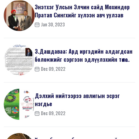
Энэтхэг Улсын Элчин сайд Мохиндер
Пратап Сингхийг хүлээн авч уулзав
Jan 30, 2023
З.Дашдаваа: Ард иргэдийн алдагдсан
боломжийг сэргээн эдлүүлэхийн төлөө...
Dec 09, 2022
Дэлхий нийтээрээ авлигын эсрэг
нэгдье
Dec 09, 2022