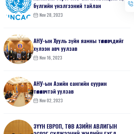
бүлгийн үнэлгээний тайлан
Nov 28, 2023
АНУ-ын Хууль зүйн яамны төлөөлөгчдийг
хүлээн авч уулзав
Nov 16, 2023
АНУ-ын Азийн сангийн суурин
төлөөлөгчтэй уулзав
Nov 02, 2023
ЗҮҮН ЕВРОП, ТӨВ АЗИЙН АВЛИГЫН