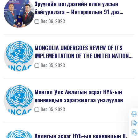
Эрүүгийн цагдаагийн олон улсын
байгууллага – Интерполын 91 дэх
удаагий...
Dec 06, 2023
MONGOLIA UNDERGOES REVIEW OF ITS
IMPLEMENTATION OF THE UNITED NATIONS
...
Dec 05, 2023
Монгол Улс Авлигын эсрэг НҮБ-ын
конвенцын хэрэгжилтээ үнэлүүлэв
Dec 05, 2023
Авлигын эсрэг НҮБ-ын конвенцын II, V