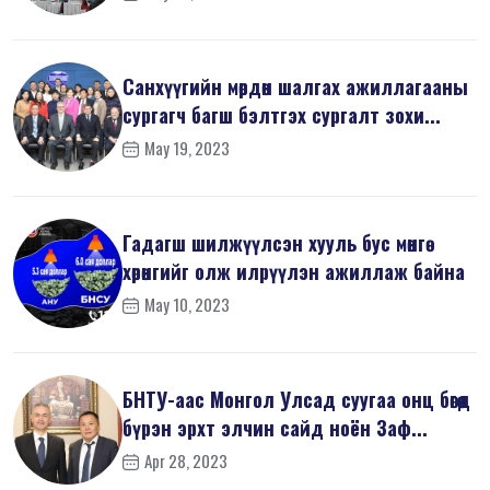
Санхүүгийн мөрдөн шалгах ажиллагааны
сургагч багш бэлтгэх сургалт зохи...
May 19, 2023
Гадагш шилжүүлсэн хууль бус мөнгө
хөрөнгийг олж илрүүлэн ажиллаж байна
May 10, 2023
БНТУ-аас Монгол Улсад суугаа онц бөгөөд
бүрэн эрхт элчин сайд ноён Заф...
Apr 28, 2023