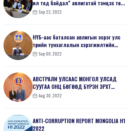
ил тод байдал” авлигатай тэмцэх төс...
Sep 23, 2022
НҮБ-аас баталсан авлигын эсрэг улс
төрийн тунхаглалын хэрэгжилтийн
тал...
Sep 09, 2022
АВСТРАЛИ УЛСААС МОНГОЛ УЛСАД
СУУГАА ОНЦ БӨГӨӨД БҮРЭН ЭРХТ
ЭЛЧИН САЙД Х...
Aug 30, 2022
ANTI-СORRUPTION REPORT MONGOLIA H1
2022