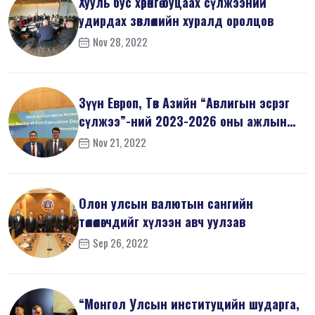
Хууль бус хөрөнгө буцаах сүлжээний
удирдах зөвлөлийн хуралд оролцов
Nov 28, 2022
Зүүн Европ, Төв Азийн “Авлигын эсрэг
сүлжээ”-ний 2023-2026 оны ажлын
т...
Nov 21, 2022
Олон улсын валютын сангийн
төлөөлөгчдийг хүлээн авч уулзав
Sep 26, 2022
“Монгол Улсын институцийн шударга,