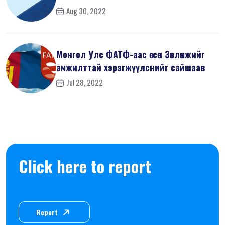
Aug 30, 2022
Монгол Улс ФАТФ-аас өгсөн Зөвлөмжийг
амжилттай хэрэгжүүлснийг сайшаав
Jul 28, 2022
Click here to report
Report