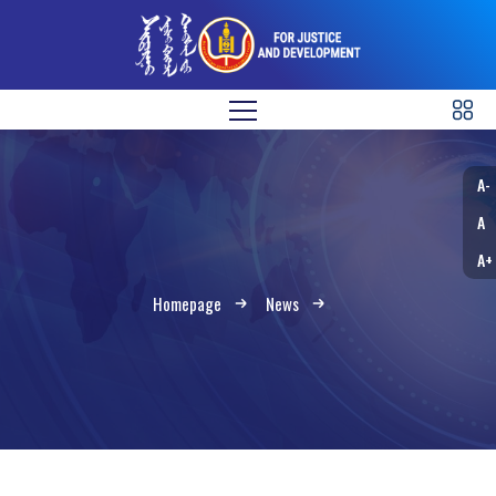
A-
A
A+
Homepage
News