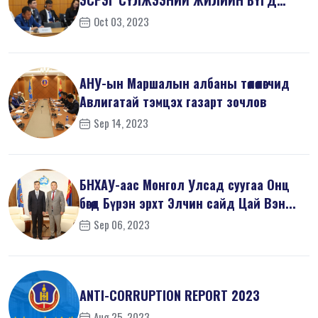
ЭСРЭГ СҮЛЖЭЭНИЙ ЖИЛИЙН БҮГД
ХУРАЛД ОРОЛЦ...
Oct 03, 2023
АНУ-ын Маршалын албаны төлөөлөгчид
Авлигатай тэмцэх газарт зочлов
Sep 14, 2023
БНХАУ-аас Монгол Улсад суугаа Онц
бөгөөд Бүрэн эрхт Элчин сайд Цай Вэн...
Sep 06, 2023
ANTI-СORRUPTION REPORT 2023
Aug 25, 2023