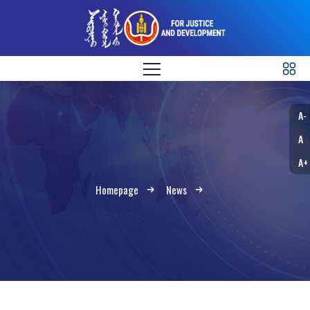
A-
A
A+
Homepage
News