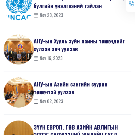
бүлгийн үнэлгээний тайлан
Nov 28, 2023
АНУ-ын Хууль зүйн яамны төлөөлөгчдийг
хүлээн авч уулзав
Nov 16, 2023
АНУ-ын Азийн сангийн суурин
төлөөлөгчтэй уулзав
Nov 02, 2023
ЗҮҮН ЕВРОП, ТӨВ АЗИЙН АВЛИГЫН