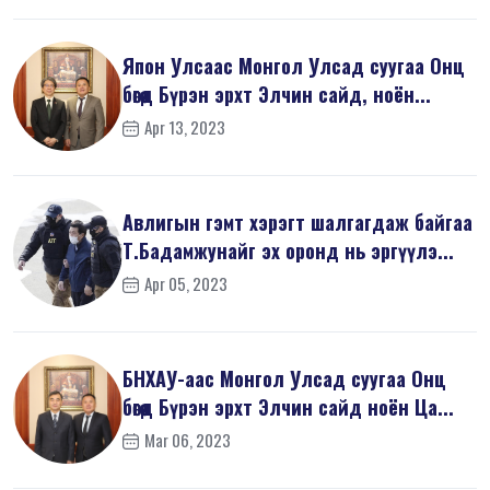
Япон Улсаас Монгол Улсад суугаа Онц
бөгөөд Бүрэн эрхт Элчин сайд, ноён...
Apr 13, 2023
Авлигын гэмт хэрэгт шалгагдаж байгаа
Т.Бадамжунайг эх оронд нь эргүүлэ...
Apr 05, 2023
БНХАУ-аас Монгол Улсад суугаа Онц
бөгөөд Бүрэн эрхт Элчин сайд ноён Ца...
Mar 06, 2023