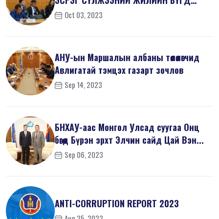
ЭСРЭГ СҮЛЖЭЭНИЙ ЖИЛИЙН БҮГД
ХУРАЛД ОРОЛЦ...
Oct 03, 2023
АНУ-ын Маршалын албаны төлөөлөгчид
Авлигатай тэмцэх газарт зочлов
Sep 14, 2023
БНХАУ-аас Монгол Улсад суугаа Онц
бөгөөд Бүрэн эрхт Элчин сайд Цай Вэн...
Sep 06, 2023
ANTI-СORRUPTION REPORT 2023
Aug 25, 2023