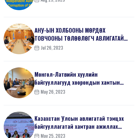
АНУ-ЫН ХОЛБООНЫ МӨРДӨХ
ТОВЧООНЫ ТӨЛӨӨЛӨГЧ АВЛИГАТАЙ
ТЭМЦЭХ ГАЗАРТ ЗОЧЛ...
Jul 26, 2023
Монгол-Латвийн хуулийн
байгууллагууд хоорондын хамтын
ажиллагаанд ахиц...
May 26, 2023
Казахстан Улсын авлигатай тэмцэх
байгууллагатай хамтран ажиллах
санамж...
May 25, 2023