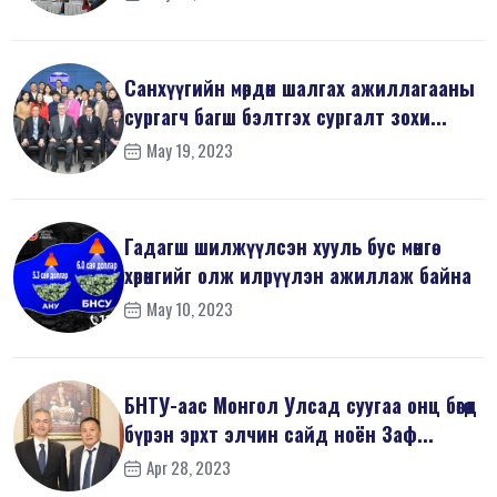
Санхүүгийн мөрдөн шалгах ажиллагааны
сургагч багш бэлтгэх сургалт зохи...
May 19, 2023
Гадагш шилжүүлсэн хууль бус мөнгө
хөрөнгийг олж илрүүлэн ажиллаж байна
May 10, 2023
БНТУ-аас Монгол Улсад суугаа онц бөгөөд
бүрэн эрхт элчин сайд ноён Заф...
Apr 28, 2023