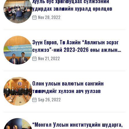
Хууль бус хөрөнгө буцаах сүлжээний
удирдах зөвлөлийн хуралд оролцов
Nov 28, 2022
Зүүн Европ, Төв Азийн “Авлигын эсрэг
сүлжээ”-ний 2023-2026 оны ажлын
т...
Nov 21, 2022
Олон улсын валютын сангийн
төлөөлөгчдийг хүлээн авч уулзав
Sep 26, 2022
“Монгол Улсын институцийн шударга,