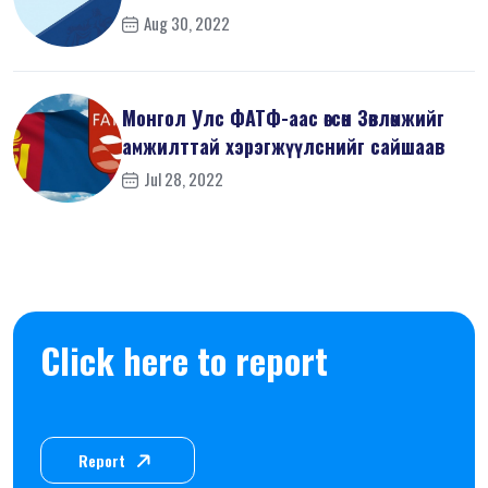
Aug 30, 2022
Монгол Улс ФАТФ-аас өгсөн Зөвлөмжийг
амжилттай хэрэгжүүлснийг сайшаав
Jul 28, 2022
Click here to report
Report