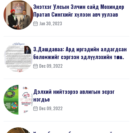
Энэтхэг Улсын Элчин сайд Мохиндер
Пратап Сингхийг хүлээн авч уулзав
Jan 30, 2023
З.Дашдаваа: Ард иргэдийн алдагдсан
боломжийг сэргээн эдлүүлэхийн төлөө...
Dec 09, 2022
Дэлхий нийтээрээ авлигын эсрэг
нэгдье
Dec 09, 2022