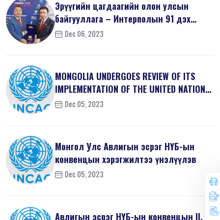
Эрүүгийн цагдаагийн олон улсын
байгууллага – Интерполын 91 дэх
удаагий...
Dec 06, 2023
MONGOLIA UNDERGOES REVIEW OF ITS
IMPLEMENTATION OF THE UNITED NATIONS
...
Dec 05, 2023
Монгол Улс Авлигын эсрэг НҮБ-ын
конвенцын хэрэгжилтээ үнэлүүлэв
Dec 05, 2023
Авлигын эсрэг НҮБ-ын конвенцын II, V