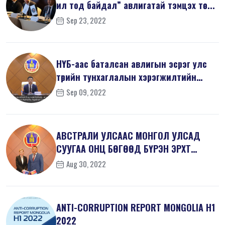
ил тод байдал” авлигатай тэмцэх төс...
Sep 23, 2022
НҮБ-аас баталсан авлигын эсрэг улс
төрийн тунхаглалын хэрэгжилтийн
тал...
Sep 09, 2022
АВСТРАЛИ УЛСААС МОНГОЛ УЛСАД
СУУГАА ОНЦ БӨГӨӨД БҮРЭН ЭРХТ
ЭЛЧИН САЙД Х...
Aug 30, 2022
ANTI-СORRUPTION REPORT MONGOLIA H1
2022