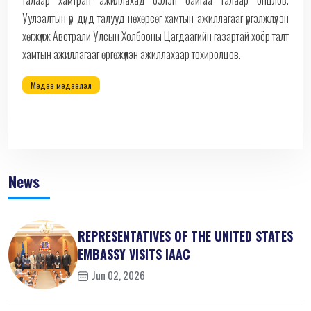
талаар хамтран ажиллахад бэлэн байгаа талаар онцлов.
Уулзалтын үр дүнд талууд нөхөрсөг хамтын ажиллагааг үргэлжлүүлэн
хөгжүүлж Австрали Улсын Холбооны Цагдаагийн газартай хоёр талт
хамтын ажиллагааг өргөжүүлэн ажиллахаар тохиролцов.
Мэдээ мэдээлэл
News
REPRESENTATIVES OF THE UNITED STATES
EMBASSY VISITS IAAC
Jun 02, 2026