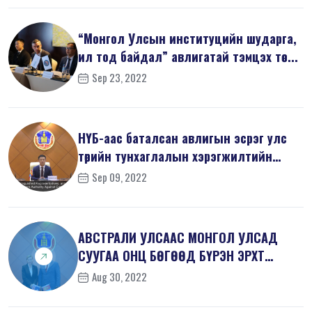
“Монгол Улсын институцийн шударга,
ил тод байдал” авлигатай тэмцэх төс...
Sep 23, 2022
НҮБ-аас баталсан авлигын эсрэг улс
төрийн тунхаглалын хэрэгжилтийн
тал...
Sep 09, 2022
АВСТРАЛИ УЛСААС МОНГОЛ УЛСАД
СУУГАА ОНЦ БӨГӨӨД БҮРЭН ЭРХТ
ЭЛЧИН САЙД Х...
Aug 30, 2022