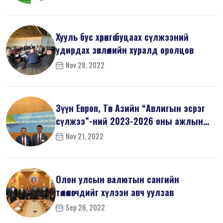
Хууль бус хөрөнгө буцаах сүлжээний
удирдах зөвлөлийн хуралд оролцов
Nov 28, 2022
Зүүн Европ, Төв Азийн “Авлигын эсрэг
сүлжээ”-ний 2023-2026 оны ажлын
т...
Nov 21, 2022
Олон улсын валютын сангийн
төлөөлөгчдийг хүлээн авч уулзав
Sep 26, 2022