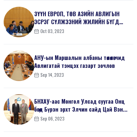
ЗҮҮН ЕВРОП, ТӨВ АЗИЙН АВЛИГЫН
ЭСРЭГ СҮЛЖЭЭНИЙ ЖИЛИЙН БҮГД
ХУРАЛД ОРОЛЦ...
Oct 03, 2023
АНУ-ын Маршалын албаны төлөөлөгчид
Авлигатай тэмцэх газарт зочлов
Sep 14, 2023
БНХАУ-аас Монгол Улсад суугаа Онц
бөгөөд Бүрэн эрхт Элчин сайд Цай Вэн...
Sep 06, 2023