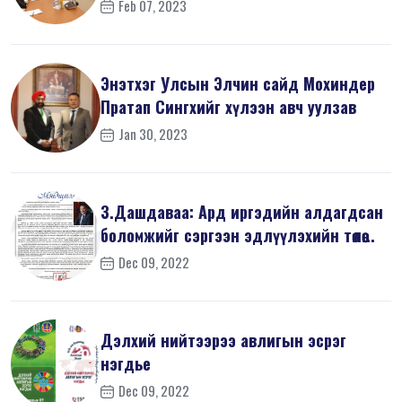
Feb 07, 2023
Энэтхэг Улсын Элчин сайд Мохиндер
Пратап Сингхийг хүлээн авч уулзав
Jan 30, 2023
З.Дашдаваа: Ард иргэдийн алдагдсан
боломжийг сэргээн эдлүүлэхийн төлөө...
Dec 09, 2022
Дэлхий нийтээрээ авлигын эсрэг
нэгдье
Dec 09, 2022