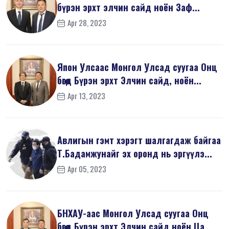
бүрэн эрхт элчин сайд ноён Заф...
Apr 28, 2023
Япон Улсаас Монгол Улсад суугаа Онц
бөгөөд Бүрэн эрхт Элчин сайд, ноён...
Apr 13, 2023
Авлигын гэмт хэрэгт шалгагдаж байгаа
Т.Бадамжунайг эх оронд нь эргүүлэ...
Apr 05, 2023
БНХАУ-аас Монгол Улсад суугаа Онц
бөгөөд Бүрэн эрхт Элчин сайд ноён Ца...