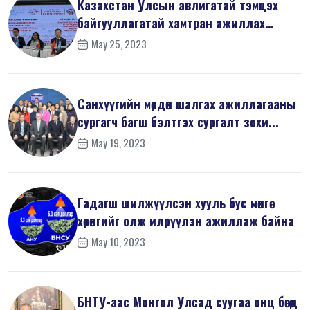
Казахстан Улсын авлигатай тэмцэх
байгууллагатай хамтран ажиллах
санамж...
May 25, 2023
Санхүүгийн мөрдөн шалгах ажиллагааны
сургагч багш бэлтгэх сургалт зохи...
May 19, 2023
Гадагш шилжүүлсэн хууль бус мөнгө
хөрөнгийг олж илрүүлэн ажиллаж байна
May 10, 2023
БНТУ-аас Монгол Улсад суугаа онц бөгөөд