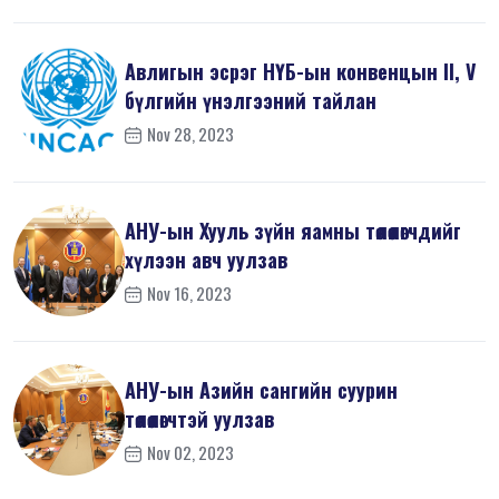
Авлигын эсрэг НҮБ-ын конвенцын II, V
бүлгийн үнэлгээний тайлан
Nov 28, 2023
АНУ-ын Хууль зүйн яамны төлөөлөгчдийг
хүлээн авч уулзав
Nov 16, 2023
АНУ-ын Азийн сангийн суурин
төлөөлөгчтэй уулзав
Nov 02, 2023