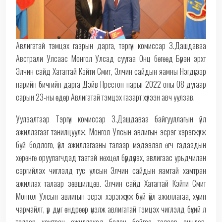
Авлигатай тэмцэх газрын дарга, тэргүүн комиссар З.Дашдаваа
Австрали Улсаас Монгол Улсад суугаа Онц бөгөөд Бүрэн эрхт
Элчин сайд Хатагтай Кэйти Смит, Элчин сайдын яамны Нэгдүгээр
нарийн бичгийн дарга Дэйв Престон нарыг 2022 оны 08 дугаар
сарын 23-ны өдөр Авлигатай тэмцэх газарт хүлээн авч уулзав.
Уулзалтаар Тэргүүн комиссар З.Дашдаваа байгууллагын үйл
ажиллагааг танилцуулж, Монгол Улсын авлигын эсрэг хэрэгжүүлж
буй бодлого, үйл ажиллагааны талаар мэдээлэл өгч гадаадын
хөрөнгө оруулагчдад таатай нөхцөл бүрдүүлэх, авлигаас урьдчилан
сэргийлэх чиглэлд тус улсын Элчин сайдын яамтай хамтран
ажиллах талаар зөвшилцөв. Элчин сайд Хатагтай Кэйти Смит
Монгол Улсын авлигын эсрэг хэрэгжүүлж буй үйл ажиллагаа, хүчин
чармайлт, үр дүнг өндрөөр үнэлж авлигатай тэмцэх чиглэлд бүхий л