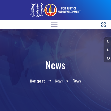
A-
A
A+
News
News
Homepage
News